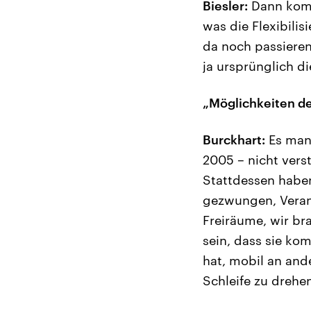
Biesler:
Dann komm
was die Flexibili
da noch passieren,
ja ursprünglich d
„Möglichkeiten d
Burckhart:
Es mang
2005 – nicht vers
Stattdessen haben
gezwungen, Verans
Freiräume, wir br
sein, dass sie ko
hat, mobil an and
Schleife zu drehe