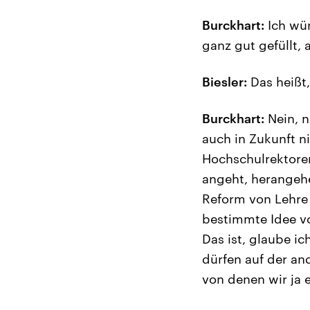
Burckhart:
Ich wür
ganz gut gefüllt,
Biesler:
Das heißt
Burckhart:
Nein, n
auch in Zukunft n
Hochschulrektoren
angeht, herangehe
Reform von Lehre
bestimmte Idee vo
Das ist, glaube ic
dürfen auf der an
von denen wir ja 