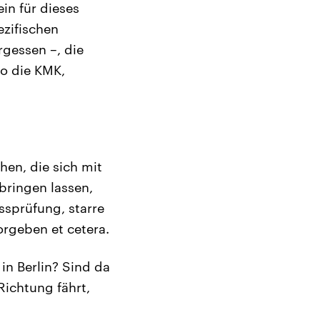
in für dieses
ezifischen
rgessen –, die
o die KMK,
en, die sich mit
bringen lassen,
ssprüfung, starre
rgeben et cetera.
in Berlin? Sind da
 Richtung fährt,