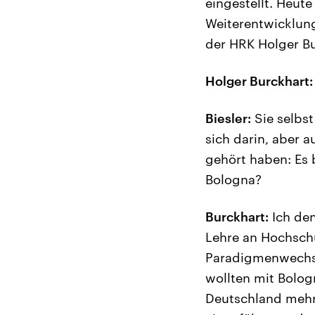
eingestellt. Heut
Weiterentwicklung
der HRK Holger Bu
Holger Burckhart:
Biesler:
Sie selbst
sich darin, aber 
gehört haben: Es b
Bologna?
Burckhart:
Ich den
Lehre an Hochschu
Paradigmenwechse
wollten mit Bolog
Deutschland mehr 