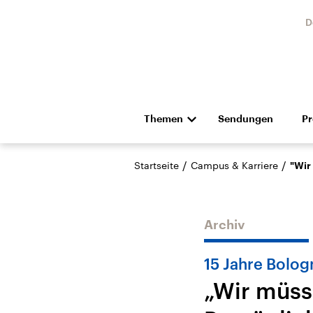
D
Themen
Sendungen
P
Die Nachrichten
Politik
/
/
Startseite
Campus & Karriere
"Wir
Hörspiel und Feature
Musik
Archiv
15 Jahre Bolo
„Wir müss
Landtagswahl Sachsen-
USA
Anhalt 2026
Aktuel