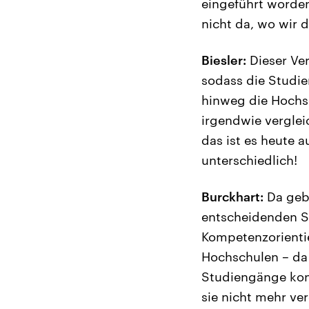
eingeführt worden
nicht da, wo wir 
Biesler:
Dieser Ver
sodass die Studi
hinweg die Hochsc
irgendwie vergleic
das ist es heute 
unterschiedlich!
Burckhart:
Da gebe
entscheidenden S
Kompetenzorientier
Hochschulen – da 
Studiengänge konf
sie nicht mehr ve