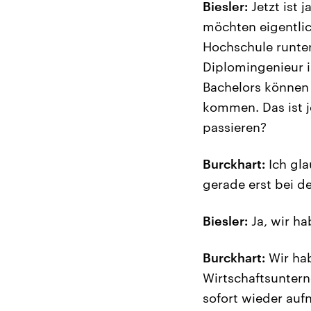
Biesler:
Jetzt ist 
möchten eigentlic
Hochschule runter
Diplomingenieur is
Bachelors können 
kommen. Das ist j
passieren?
Burckhart:
Ich gla
gerade erst bei d
Biesler:
Ja, wir ha
Burckhart:
Wir hab
Wirtschaftsunter
sofort wieder auf