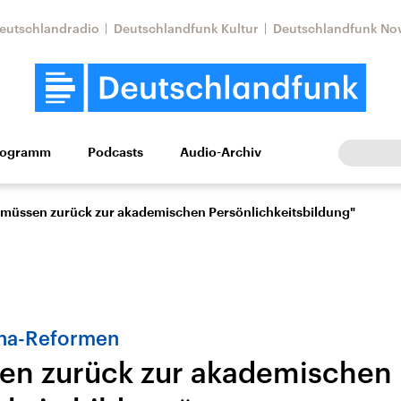
eutschlandradio
Deutschlandfunk Kultur
Deutschlandfunk No
rogramm
Podcasts
Audio-Archiv
Wirtschaft
Wissen
Kultur
Europa
Gesellschaf
 müssen zurück zur akademischen Persönlichkeitsbildung"
gna-Reformen
en zurück zur akademischen
Nahostkonflikt
Iran
le Beiträge,
Aktuelle Lage und
Aktuelle Lage und