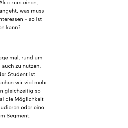
lso zum einen,
s angeht, was muss
nteressen – so ist
en kann?
sage mal, rund um
g auch zu nutzen.
er Student ist
uchen wir viel mehr
 gleichzeitig so
al die Möglichkeit
udieren oder eine
sem Segment.