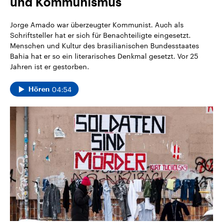
und Kommunismus
CDU, SPD und FDP regiert.-
aktuelle Weltgeschehen.
Umfragen, Prognosen,
Wahlprogramme, aktuelle Berichte
Jorge Amado war überzeugter Kommunist. Auch als
Sendungen
Programm
Podcasts
und Hintergründe zu den Parteien
Schriftsteller hat er sich für Benachteiligte eingesetzt.
und Kandidaten der anstehenden
Menschen und Kultur des brasilianischen Bundesstaates
Wahl.
Audio-Archiv
Bahia hat er so ein literarisches Denkmal gesetzt. Vor 25
Jahren ist er gestorben.
04:54
Hören