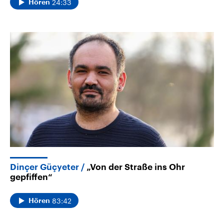
24:33
Hören
Dinçer Güçyeter
„Von der Straße ins Ohr
gepfiffen“
83:42
Hören