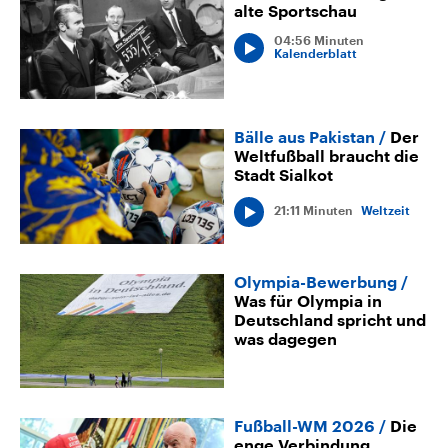
alte Sportschau
04:56 Minuten
Kalenderblatt
Bälle aus Pakistan
Der
Weltfußball braucht die
Stadt Sialkot
21:11 Minuten
Weltzeit
Olympia-Bewerbung
Was für Olympia in
Deutschland spricht und
was dagegen
Fußball-WM 2026
Die
enge Verbindung