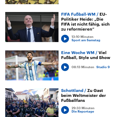
FIFA Fußball-WM
EU-
Politiker Heide: „Die
FIFA ist nicht fähig, sich
zu reformieren“
13:10 Minuten
Sport am Samstag
Eine Woche WM
Viel
Fußball, Style und Show
08:13 Minuten
Studio 9
Schottland
Zu Gast
beim Weltmeister der
Fußballfans
29:33 Minuten
Die Reportage