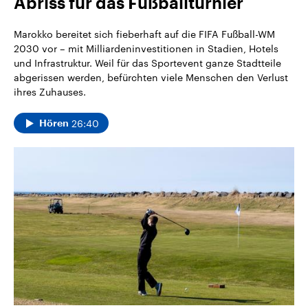
Abriss für das Fußballturnier
CDU, SPD und FDP regiert.-
aktuelle Weltgeschehen.
Umfragen, Prognosen,
Wahlprogramme, aktuelle Berichte
Marokko bereitet sich fieberhaft auf die FIFA Fußball-WM
Sendungen
Programm
Podcasts
und Hintergründe zu den Parteien
2030 vor – mit Milliardeninvestitionen in Stadien, Hotels
und Kandidaten der anstehenden
und Infrastruktur. Weil für das Sportevent ganze Stadtteile
Wahl.
Audio-Archiv
abgerissen werden, befürchten viele Menschen den Verlust
ihres Zuhauses.
26:40
Hören