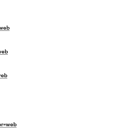
=web
web
web
tor=web