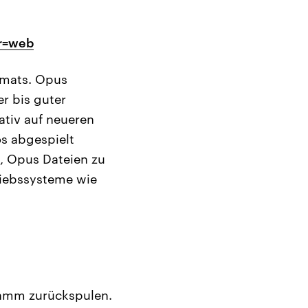
or=web
rmats. Opus
r bis guter
ativ auf neueren
s abgespielt
e, Opus Dateien zu
triebssysteme wie
ramm zurückspulen.