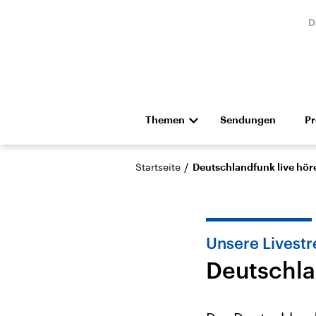
D
Themen
Sendungen
P
Die Nachrichten
Politik
/
Startseite
Deutschlandfunk live hör
Hörspiel und Feature
Musik
Unsere Livest
Deutschla
USA
Nahos
Aktuelle Beiträge,
Aktue