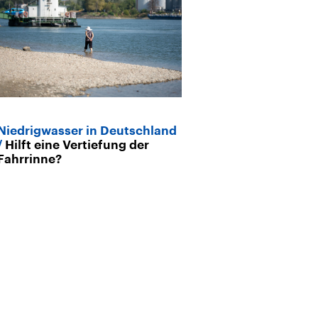
Niedrigwasser in Deutschland
Ceuta
Streit
Hilft eine Vertiefung der
Grenzpolitik
Fahrrinne?