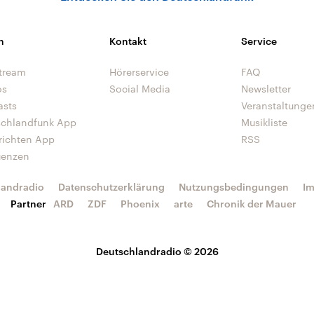
n
Kontakt
Service
tream
Hörerservice
FAQ
os
Social Media
Newsletter
asts
Veranstaltunge
schlandfunk App
Musikliste
richten App
RSS
uenzen
landradio
Datenschutzerklärung
Nutzungsbedingungen
I
Partner
ARD
ZDF
Phoenix
arte
Chronik der Mauer
Deutschlandradio © 2026