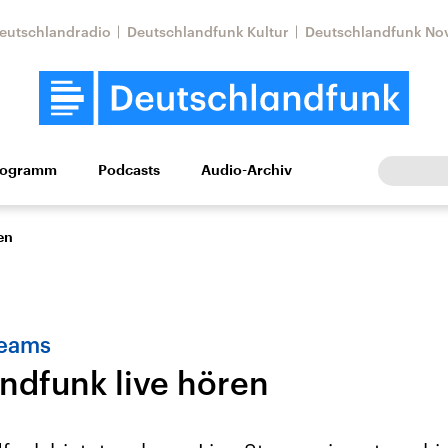
eutschlandradio
Deutschlandfunk Kultur
Deutschlandfunk No
rogramm
Podcasts
Audio-Archiv
Wirtschaft
Wissen
Kultur
Europa
Gesellschaf
en
reams
ndfunk live hören
tkonflikt
Iran
Faktenchecks
In unseren Faktenc
lle Lage und
Aktuelle Lage und