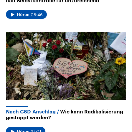
hält Selbstkontrolle für unzureichend
08:46
Hören
Nach CSD-Anschlag
Wie kann Radikalisierung
gestoppt werden?
34:21
Hören