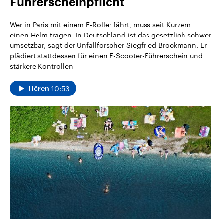
Führerscheinpflicht
CDU, SPD und FDP regiert.-
aktuelle Weltgeschehen.
Umfragen, Prognosen,
Wahlprogramme, aktuelle Berichte
Wer in Paris mit einem E-Roller fährt, muss seit Kurzem
Sendungen
Programm
Podcasts
und Hintergründe zu den Parteien
einen Helm tragen. In Deutschland ist das gesetzlich schwer
und Kandidaten der anstehenden
umsetzbar, sagt der Unfallforscher Siegfried Brockmann. Er
Wahl.
Audio-Archiv
plädiert stattdessen für einen E-Scooter-Führerschein und
stärkere Kontrollen.
10:53
Hören