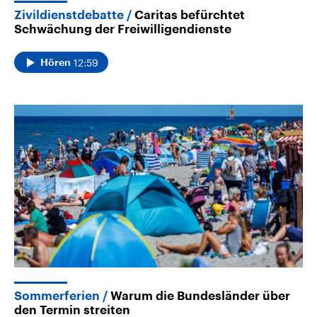
Zivildienstdebatte
Caritas befürchtet
Schwächung der Freiwilligendienste
12:59
Hören
Sommerferien
Warum die Bundesländer über
den Termin streiten