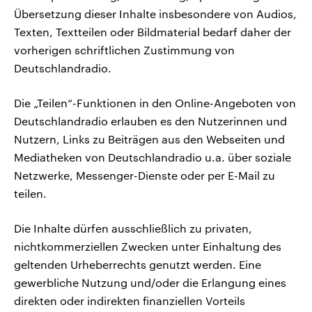
CDU, SPD und FDP regiert.-
aktuelle Weltgeschehen.
Übersetzung dieser Inhalte insbesondere von Audios,
Umfragen, Prognosen,
Wahlprogramme, aktuelle Berichte
Texten, Textteilen oder Bildmaterial bedarf daher der
Sendungen
Programm
Podcasts
und Hintergründe zu den Parteien
vorherigen schriftlichen Zustimmung von
und Kandidaten der anstehenden
Wahl.
Deutschlandradio.
Audio-Archiv
Die „Teilen“-Funktionen in den Online-Angeboten von
Deutschlandradio erlauben es den Nutzerinnen und
Nutzern, Links zu Beiträgen aus den Webseiten und
Mediatheken von Deutschlandradio u.a. über soziale
Netzwerke, Messenger-Dienste oder per E-Mail zu
teilen.
Die Inhalte dürfen ausschließlich zu privaten,
nichtkommerziellen Zwecken unter Einhaltung des
geltenden Urheberrechts genutzt werden. Eine
gewerbliche Nutzung und/oder die Erlangung eines
direkten oder indirekten finanziellen Vorteils