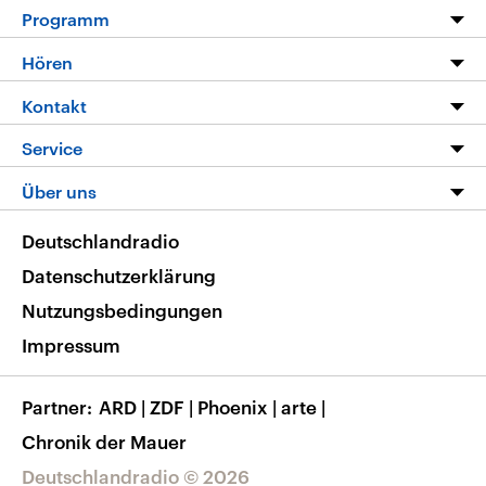
Programm
Programm
Hören
Alle Sendungen
Livestream
Kontakt
Die Nachrichten
Audios
Hörerservice
Service
Nachrichtenleicht
Podcasts
Social Media
FAQ
Über uns
Neue Beiträge auf dlf.de
Deutschlandfunk App
Newsletter
Deutschlandradio
Themen-Schwerpunkte
Nachrichten App
Deutschlandradio
Veranstaltungen
Presse
Frequenzen
Datenschutzerklärung
Musikliste
Ausbildung und Karriere
Nutzungsbedingungen
RSS
Transparenz
Impressum
Korrekturen
Barrierefreiheit
Partner
ARD
|
ZDF
|
Phoenix
|
arte
|
Chronik der Mauer
Deutschlandradio © 2026