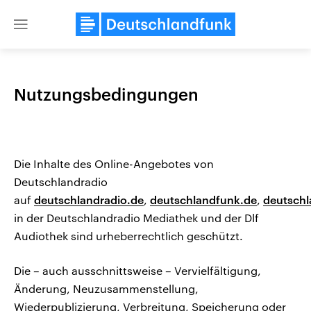
Close
menu
Nutzungsbedingungen
Themen
Die Inhalte des Online-Angebotes von
Deutschlandradio
auf
deutschlandradio.de
,
deutschlandfunk.de
,
deutschl
in der Deutschlandradio Mediathek und der Dlf
Audiothek sind urheberrechtlich geschützt.
Landtagswahl Sachsen-Anhalt
USA
2026
Aktuelle Beiträge, Analys
Alle Informationen
Hintergründe
Die – auch ausschnittsweise – Vervielfältigung,
Sachsen-Anhalt wählt am 6.
Wirtschaftlich und militäri
September 2026 einen neuen
gehören die Vereinigten S
Änderung, Neuzusammenstellung,
Landtag. Seit 2021 wird das
den mächtigsten Ländern 
Wiederpublizierung, Verbreitung, Speicherung oder
Bundesland von einer Koalition aus
mit großem Einfluss auf d