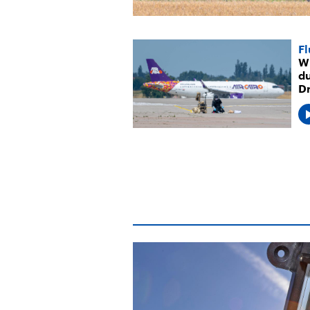
Fl
Wi
du
D