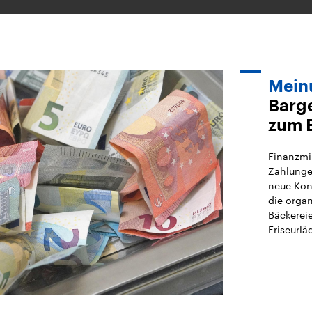
Mein
Barg
zum 
Finanzmin
Zahlungen
neue Kon
die organ
Bäckerei
Friseurlä