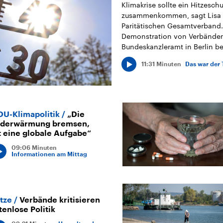
Klimakrise sollte ein Hitzeschu
zusammenkommen, sagt Lisa 
Paritätischen Gesamtverband. 
Demonstration von Verbände
Bundeskanzleramt in Berlin bet
11:31 Minuten
Das war der 
DU-Klimapolitik
„Die
rderwärmung bremsen,
t eine globale Aufgabe“
09:06 Minuten
Informationen am Mittag
tze
Verbände kritisieren
tenlose Politik