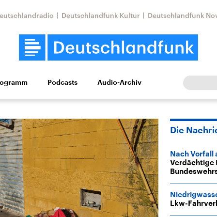
eutschlandradio
Deutschlandfunk Kultur
Deutschlandfunk No
rogramm
Podcasts
Audio-Archiv
Wirtschaft
Wissen
Kultur
Europa
Gesellschaf
Die Nachri
Nach Vorfall
Verdächtige 
Bundeswehrs
Niedrigwass
Nahostkonflikt
Iran
Lkw-Fahrverb
le Beiträge,
Aktuelle Lage und
Aktuelle Lage und