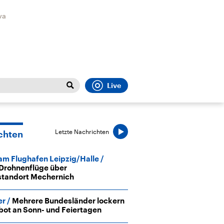
va
Live
Close
t
Sport
Menu
Letzte Nachrichten
chten
 am Flughafen Leipzig/Halle
Drohnenflüge über
tandort Mechernich
er
Mehrere Bundesländer lockern
Faktenchecks
Bundesregierung
Migrati
ot an Sonn- und Feiertagen
In unseren Faktenchecks
Aktuelle Berichte und
Flucht