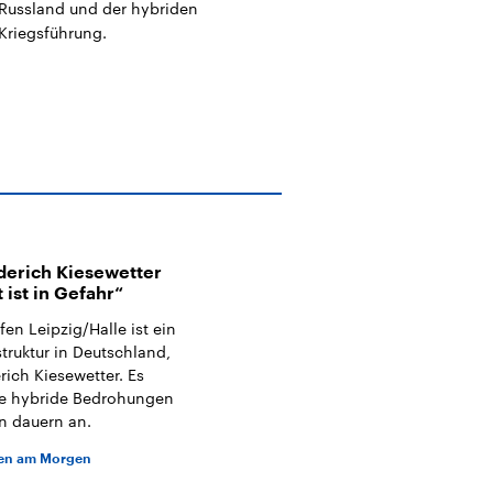
Russland und der hybriden
Kriegsführung.
derich Kiesewetter
 ist in Gefahr“
en Leipzig/Halle ist ein
struktur in Deutschland,
ich Kiesewetter. Es
ie hybride Bedrohungen
n dauern an.
nen am Morgen