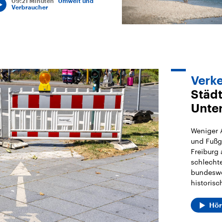
09:21 Minuten
Umwelt und
Verbraucher
Verk
Städt
Unte
Weniger A
und Fußg
Freiburg 
schlechte
bundeswei
historisc
Hö