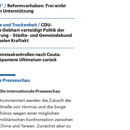
und im TikTok-Kanal
Hintergründe
Aktuell
„Moment mal“
Friedrich Merz ist der
Hinter
3“
Reformvorhaben: Frei wirbt
tion
überprüfen wir virale
zehnte deutsche
Nie war
um Unterstützung
he
Behauptungen auf ihren
Bundeskanzler und führt
Mensch
in
Wahrheitsgehalt. Woher
eine Regierungskoalition
vor Kri
kommt eine Aussage?
aus CDU/CSU und SPD.
Verfolg
e und Trockenheit
CDU-
ritär
Was ist falsch, was
hoch w
r Gebhart verteidigt Politik der
Nahen
stimmt? Was kann belegt
gehen 
rung – Städte- und Gemeindebund
haft
werden – und was ist
die We
nalen Kraftakt
n USA
eine Lüge? Kurz.
Einordnend.
Transparent.
inreisekontrollen nach Ceuta:
t Spaniens Ultimatum zurück
le Presseschau
Die internationale Presseschau
Kommentiert werden die Zukunft der
Straße von Hormus und die Sorge
Tokios wegen einer möglichen
militärischen Konfrontation zwischen
China und Taiwan. Zunächst aber zu