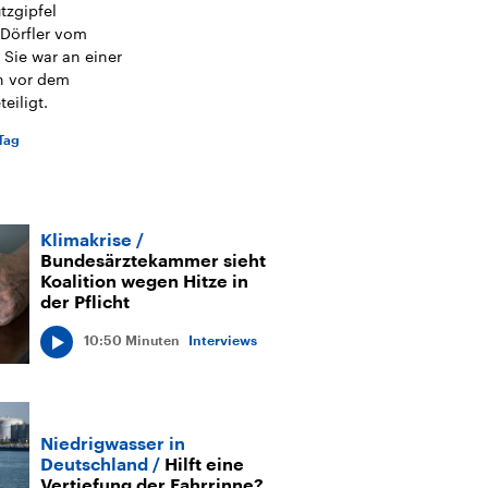
tzgipfel
Dörfler vom
Sie war an einer
n vor dem
eiligt.
Tag
Klimakrise
Bundesärztekammer sieht
Koalition wegen Hitze in
der Pflicht
10:50 Minuten
Interviews
Niedrigwasser in
Deutschland
Hilft eine
Vertiefung der Fahrrinne?