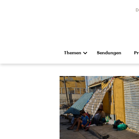
D
Themen
Sendungen
P
Die Nachrichten
Politik
Hörspiel und Feature
Musik
Landtagswahl Sachsen-
USA
Anhalt 2026
Aktuel