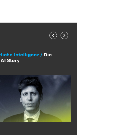
Previous
Next
liche Intelligenz
Die
Digitaler Wandel
KI
AI Story