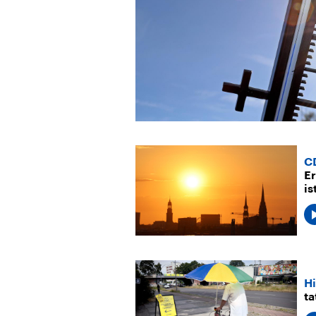
C
E
is
Hi
ta