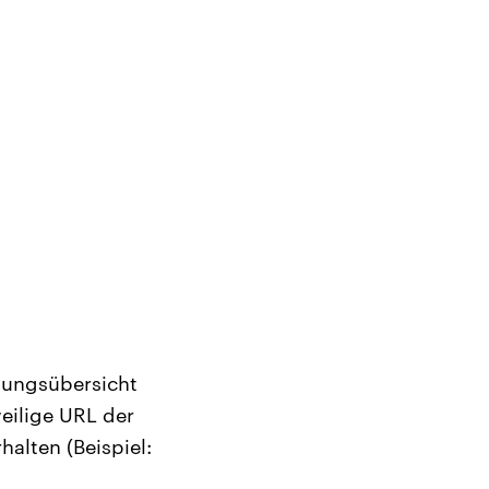
dungsübersicht
weilige URL der
alten (Beispiel: