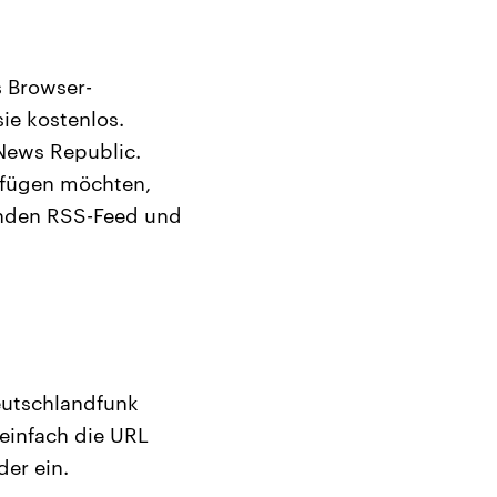
 Browser-
ie kostenlos.
 News Republic.
zufügen möchten,
enden RSS-Feed und
eutschlandfunk
einfach die URL
er ein.