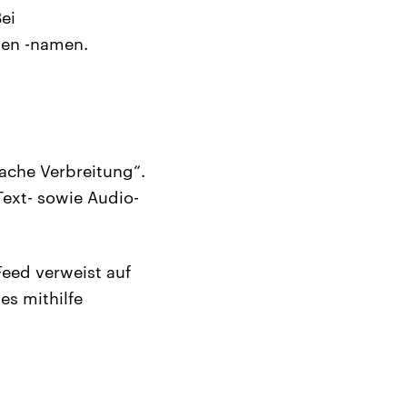
ei
den -namen.
fache Verbreitung“.
 Text- sowie Audio-
eed verweist auf
es mithilfe