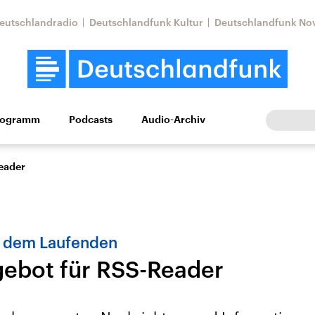
eutschlandradio
Deutschlandfunk Kultur
Deutschlandfunk No
rogramm
Podcasts
Audio-Archiv
Wirtschaft
Wissen
Kultur
Europa
Gesellschaf
eader
f dem Laufenden
ebot für RSS-Reader
tkonflikt
Iran
Faktenchecks
In unseren Faktenc
lle Lage und
Aktuelle Lage und