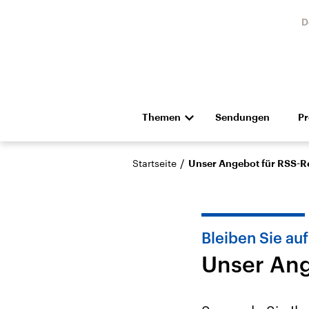
D
Themen
Sendungen
P
Die Nachrichten
Politik
/
Startseite
Unser Angebot für RSS-R
Hörspiel und Feature
Musik
Bleiben Sie au
Unser Ang
USA
Nahos
Aktuelle Beiträge,
Aktue