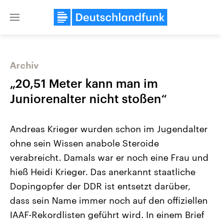
Close
menu
Archiv
Themen
„20,51 Meter kann man im
Juniorenalter nicht stoßen“
Andreas Krieger wurden schon im Jugendalter
ohne sein Wissen anabole Steroide
verabreicht. Damals war er noch eine Frau und
hieß Heidi Krieger. Das anerkannt staatliche
Landtagswahl Sachsen-Anhalt
USA
2026
Aktuelle Beiträge, Analys
Dopingopfer der DDR ist entsetzt darüber,
Alle Informationen
Hintergründe
Sachsen-Anhalt wählt am 6.
Wirtschaftlich und militäri
dass sein Name immer noch auf den offiziellen
September 2026 einen neuen
gehören die Vereinigten S
Landtag. Seit 2021 wird das
den mächtigsten Ländern 
IAAF-Rekordlisten geführt wird. In einem Brief
Bundesland von einer Koalition aus
mit großem Einfluss auf d