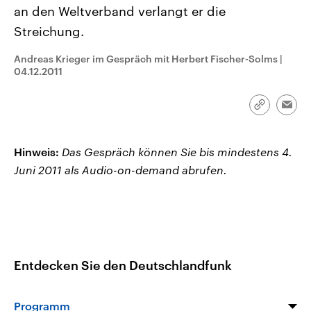
CDU, SPD und FDP regiert.-
aktuelle Weltgeschehen.
an den Weltverband verlangt er die
Umfragen, Prognosen,
Streichung.
Wahlprogramme, aktuelle Berichte
Sendungen
Programm
Podcasts
und Hintergründe zu den Parteien
und Kandidaten der anstehenden
Andreas Krieger im Gespräch mit Herbert Fischer-Solms
|
Wahl.
04.12.2011
Audio-Archiv
Link
Emai
kopieren/te
Hinweis:
Das Gespräch können Sie bis mindestens 4.
Juni 2011 als Audio-on-demand abrufen.
Entdecken Sie den Deutschlandfunk
Programm