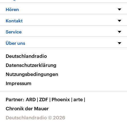
Programm
Hören
Alle Sendungen
Livestream
Kontakt
Die Nachrichten
Audios
Hörerservice
Service
Nachrichtenleicht
Podcasts
Social Media
FAQ
Über uns
Neue Beiträge auf dlf.de
Deutschlandfunk App
Newsletter
Deutschlandradio
Themen-Schwerpunkte
Nachrichten App
Deutschlandradio
Veranstaltungen
Presse
Frequenzen
Datenschutzerklärung
Musikliste
Ausbildung und Karriere
Nutzungsbedingungen
RSS
Transparenz
Impressum
Korrekturen
Barrierefreiheit
Partner
ARD
|
ZDF
|
Phoenix
|
arte
|
Chronik der Mauer
Deutschlandradio © 2026