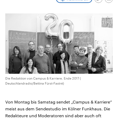
Link
Emai
aktuelle Weltgeschehen.
Diese wird wie die Hisboll
kopieren/te
Libanon vom Iran unterstüt
Sendungen
Programm
Podcasts
Audio-Archiv
Die Redaktion von Campus & Karriere, Ende 2017 (
Deutschlandradio/Bettina Fürst-Fastré)
Von Montag bis Samstag sendet „Campus & Karriere“
meist aus dem Sendestudio im Kölner Funkhaus. Die
Redakteure und Moderatoren sind aber auch oft