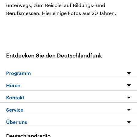
unterwegs, zum Beispiel auf Bildungs- und
Berufsmessen. Hier einige Fotos aus 20 Jahren.
Entdecken Sie den Deutschlandfunk
Programm
Programm
Hören
Alle Sendungen
Livestream
Kontakt
Die Nachrichten
Audios
Hörerservice
Service
Nachrichtenleicht
Podcasts
Social Media
FAQ
Über uns
Neue Beiträge auf dlf.de
Deutschlandfunk App
Newsletter
Deutschlandradio
Themen-Schwerpunkte
Nachrichten App
Deutschlandradio