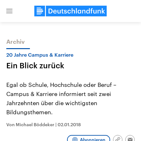
Close
menu
Archiv
Themen
20 Jahre Campus & Karriere
Ein Blick zurück
Egal ob Schule, Hochschule oder Beruf –
Campus & Karriere informiert seit zwei
Jahrzehnten über die wichtigsten
USA
Nahostkonflikt
Bildungsthemen.
Aktuelle Beiträge, Analysen und
Aktuelle Lage und Hinter
Der Überfall der palästine
Hintergründe
Von Michael Böddeker
|
02.01.2018
Wirtschaftlich und militärisch
Terrororganisation Hamas
gehören die Vereinigten Staaten zu
Oktober 2023 auf Israel ha
den mächtigsten Ländern der Erde,
Region wieder die Gewalt 
Abonnieren
mit großem Einfluss auf das
Israel möchte die Hamas z