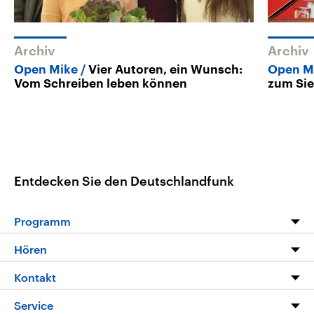
Archiv
Archiv
Open Mike
Vier Autoren, ein Wunsch:
Open Mi
Vom Schreiben leben können
zum Si
Entdecken Sie den Deutschlandfunk
Programm
Programm
Hören
Alle Sendungen
Livestream
Kontakt
Die Nachrichten
Audios
Hörerservice
Service
Nachrichtenleicht