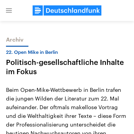
Close
menu
Archiv
Themen
22. Open Mike in Berlin
Politisch-gesellschaftliche Inhalte
im Fokus
Beim Open-Mike-Wettbewerb in Berlin trafen
die jungen Wilden der Literatur zum 22. Mal
Landtagswahl Sachsen-Anhalt
USA
aufeinander. Der oftmals makellose Vortrag
2026
Aktuelle Beiträge, Analys
Alle Informationen
Hintergründe
und die Welthaltigkeit ihrer Texte – diese Form
Sachsen-Anhalt wählt am 6.
Wirtschaftlich und militäri
September 2026 einen neuen
gehören die Vereinigten S
der Professionalisierung unterscheidet die
Landtag. Seit 2021 wird das
den mächtigsten Ländern 
heutigen Nachwuchsautoren von ihren
Bundesland von einer Koalition aus
mit großem Einfluss auf d