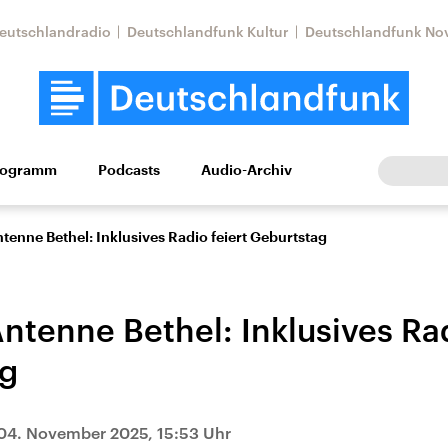
eutschlandradio
Deutschlandfunk Kultur
Deutschlandfunk No
rogramm
Podcasts
Audio-Archiv
Wirtschaft
Wissen
Kultur
Europa
Gesellschaf
tenne Bethel: Inklusives Radio feiert Geburtstag
ntenne Bethel: Inklusives Rad
ag
Nahostkonflikt
Iran
04. November 2025, 15:53 Uhr
le Beiträge,
Aktuelle Lage und
Aktuelle Lage und