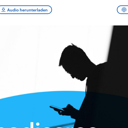
sen und
Hintergründe
Hintergründe
Der Überfall der
Der Iran – seit der
rgründe
Audio herunterladen
haftlich und
palästinensischen
Islamischen Revolu
risch gehören die
Terrororganisation
1979 auch Islamisc
igten Staaten zu
Hamas im Oktober 2023
Republik Iran – ist e
ächtigsten
auf Israel hat in der
von einem
n der Erde, mit
Region wieder die
Religionsführer auto
 Einfluss auf das
Gewalt entfacht. Israel
regierter Staat im 
le Weltgeschehen.
möchte die Hamas
Osten. Eine Feindsc
zerstören. Diese wird wie
zu Israel und zu de
die Hisbollah im Libanon
ist fest in der
vom Iran unterstützt.
Staatsideologie
verankert.