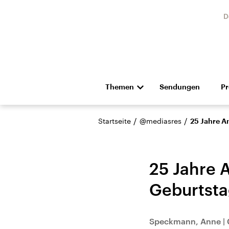
D
Themen
Sendungen
P
Die Nachrichten
Politik
/
/
Startseite
@mediasres
25 Jahre An
Hörspiel und Feature
Musik
25 Jahre A
Geburtst
Landtagswahl Sachsen-
USA
Speckmann, Anne
|
Anhalt 2026
Aktuel