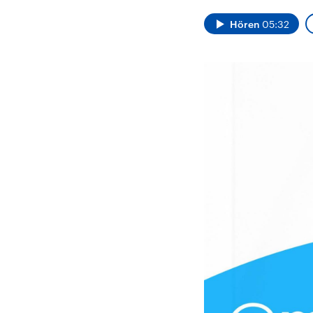
Alle Informationen
Analy
Sachsen-Anhalt wählt
Hinte
Hören
05:32
am 6. September 2026
Wirtsc
einen neuen Landtag.
militä
Seit 2021 wird das
Verein
Bundesland von einer
den m
Koalition aus CDU, SPD
Länder
und FDP regiert.-
großem
Umfragen, Prognosen,
aktuel
Wahlprogramme,
aktuelle Berichte und
Hintergründe zu den
Parteien und Kandidaten
der anstehenden Wahl.