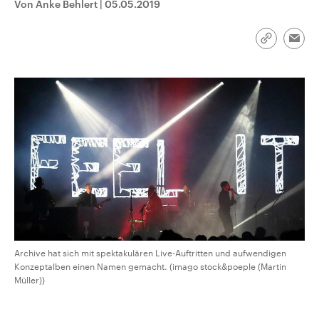
Von Anke Behlert
|
05.05.2019
CDU, SPD und FDP regiert.-
aktuelle Weltgeschehen.
Umfragen, Prognosen,
Wahlprogramme, aktuelle Berichte
Sendungen
Programm
Podcasts
und Hintergründe zu den Parteien
Link
Emai
und Kandidaten der anstehenden
kopieren/te
Wahl.
Audio-Archiv
Archive hat sich mit spektakulären Live-Auftritten und aufwendigen
Konzeptalben einen Namen gemacht. (imago stock&poeple (Martin
Müller))