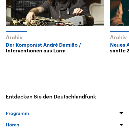
Archiv
Archiv
Der Komponist André Damião
Neues A
Interventionen aus Lärm
sanfte 
Entdecken Sie den Deutschlandfunk
Programm
Programm
Hören