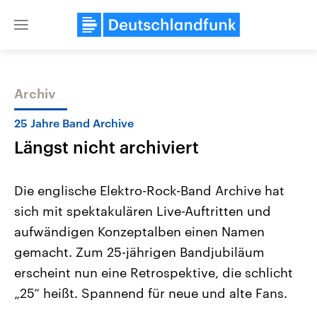
Close
menu
Archiv
Themen
25 Jahre Band Archive
Längst nicht archiviert
Die englische Elektro-Rock-Band Archive hat
sich mit spektakulären Live-Auftritten und
aufwändigen Konzeptalben einen Namen
Landtagswahl Sachsen-Anhalt
USA
gemacht. Zum 25-jährigen Bandjubiläum
2026
Aktuelle Beiträge, Analys
Alle Informationen
erscheint nun eine Retrospektive, die schlicht
Hintergründe
Sachsen-Anhalt wählt am 6.
Wirtschaftlich und militäri
„25“ heißt. Spannend für neue und alte Fans.
September 2026 einen neuen
gehören die Vereinigten S
Landtag. Seit 2021 wird das
den mächtigsten Ländern 
Bundesland von einer Koalition aus
mit großem Einfluss auf d