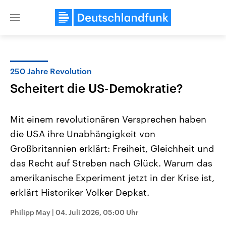
Close
menu
250 Jahre Revolution
Themen
Scheitert die US-Demokratie?
Mit einem revolutionären Versprechen haben
die USA ihre Unabhängigkeit von
Großbritannien erklärt: Freiheit, Gleichheit und
das Recht auf Streben nach Glück. Warum das
amerikanische Experiment jetzt in der Krise ist,
Landtagswahl Sachsen-Anhalt
USA
2026
Aktuelle Beiträge, Analys
erklärt Historiker Volker Depkat.
Alle Informationen
Hintergründe
Sachsen-Anhalt wählt am 6.
Wirtschaftlich und militäri
September 2026 einen neuen
gehören die Vereinigten S
Philipp May
|
04. Juli 2026, 05:00 Uhr
Landtag. Seit 2021 wird das
den mächtigsten Ländern 
Bundesland von einer Koalition aus
mit großem Einfluss auf d