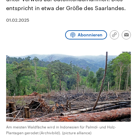
aktuelle Weltgeschehen.
Diese wird wie die Hisboll
entspricht in etwa der Größe des Saarlandes.
Libanon vom Iran unterstüt
Sendungen
Programm
Podcasts
01.02.2025
Audio-Archiv
Abonnieren
Link
Emai
kopieren/te
Am meisten Waldfäche wird in Indonesien für Palmöl- und Holz-
Plantagen gerodet (Archivbild). (picture alliance)