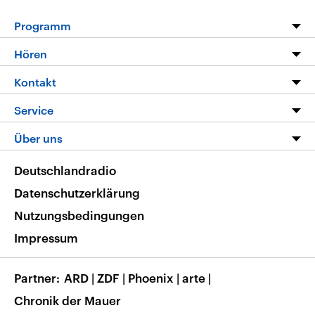
Programm
Programm
Hören
Alle Sendungen
Livestream
Kontakt
Die Nachrichten
Audios
Hörerservice
Service
Nachrichtenleicht
Podcasts
Social Media
FAQ
Über uns
Neue Beiträge auf dlf.de
Deutschlandfunk App
Newsletter
Deutschlandradio
Themen-Schwerpunkte
Nachrichten App
Deutschlandradio
Veranstaltungen
Presse
Frequenzen
Datenschutzerklärung
Musikliste
Ausbildung und Karriere
Nutzungsbedingungen
RSS
Transparenz
Impressum
Korrekturen
Barrierefreiheit
Partner
ARD
|
ZDF
|
Phoenix
|
arte
|
Chronik der Mauer