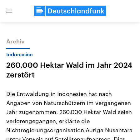
Close
menu
Archiv
Themen
Indonesien
260.000 Hektar Wald im Jahr 2024
zerstört
Die Entwaldung in Indonesien hat nach
Angaben von Naturschützern im vergangenen
USA
Nahostkonflikt
Jahr zugenommen. 260.000 Hektar Wald seien
Aktuelle Beiträge, Analysen und
Aktuelle Lage und Hinter
Der Überfall der palästine
Hintergründe
verlorengegangen, erklärte die
Wirtschaftlich und militärisch
Terrororganisation Hamas
gehören die Vereinigten Staaten zu
Oktober 2023 auf Israel ha
Nichtregierungsorganisation Auriga Nusantara
den mächtigsten Ländern der Erde,
Region wieder die Gewalt 
unter Verweis auf Satellitenaufnahmen. Dies
mit großem Einfluss auf das
Israel möchte die Hamas z