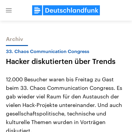
Close
menu
Archiv
Themen
33. Chaos Communication Congress
Hacker diskutierten über Trends
12.000 Besucher waren bis Freitag zu Gast
beim 33. Chaos Communication Congress. Es
gab wieder viel Raum für den Austausch der
Landtagswahl Sachsen-Anhalt
USA
vielen Hack-Projekte untereinander. Und auch
2026
Aktuelle Beiträge, Analys
Alle Informationen
gesellschaftspolitische, technische und
Hintergründe
Sachsen-Anhalt wählt am 6.
Wirtschaftlich und militäri
kulturelle Themen wurden in Vorträgen
September 2026 einen neuen
gehören die Vereinigten S
Landtag. Seit 2021 wird das
den mächtigsten Ländern 
diskutiert.
Bundesland von einer Koalition aus
mit großem Einfluss auf d