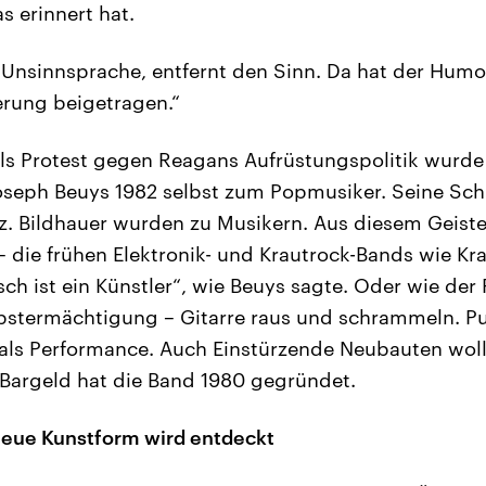
s erinnert hat.
 Unsinnsprache, entfernt den Sinn. Da hat der Humor
rung beigetragen.“
Als Protest gegen Reagans Aufrüstungspolitik wurde
oseph Beuys 1982 selbst zum Popmusiker. Seine Schü
. Bildhauer wurden zu Musikern. Aus diesem Geiste
 die frühen Elektronik- und Krautrock-Bands wie Kraf
ch ist ein Künstler“, wie Beuys sagte. Oder wie der 
elbstermächtigung – Gitarre raus und schrammeln. Pu
 als Performance. Auch Einstürzende Neubauten wol
a Bargeld hat die Band 1980 gegründet.
neue Kunstform wird entdeckt