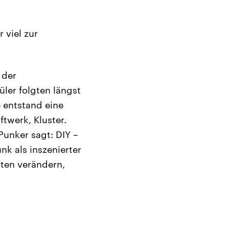
 viel zur
 der
ler folgten längst
 entstand eine
twerk, Kluster.
Punker sagt: DIY –
nk als inszenierter
lten verändern,