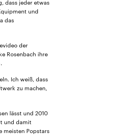
g, dass jeder etwas
 Equipment und
ja das
evideo der
ike Rosenbach ihre
.
ln. Ich weiß, dass
aftwerk zu machen,
sen lässt und 2010
nt und damit
ie meisten Popstars