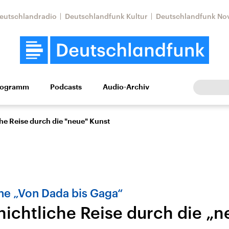
eutschlandradio
Deutschlandfunk Kultur
Deutschlandfunk No
rogramm
Podcasts
Audio-Archiv
Wirtschaft
Wissen
Kultur
Europa
Gesellschaf
he Reise durch die "neue" Kunst
he „Von Dada bis Gaga“
hichtliche Reise durch die „n
Nahostkonflikt
Iran
le Beiträge,
Aktuelle Lage und
Aktuelle Lage und