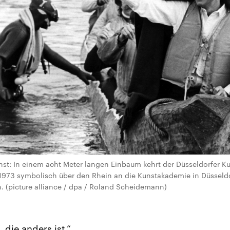
unst: In einem acht Meter langen Einbaum kehrt der Düsseldorfer K
973 symbolisch über den Rhein an die Kunstakademie in Düsseldor
. (picture alliance / dpa / Roland Scheidemann)
, die anders ist.“