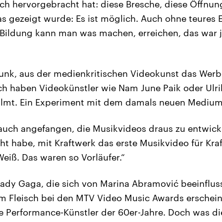
ch hervorgebracht hat: diese Bresche, diese Öffnun
s gezeigt wurde: Es ist möglich. Auch ohne teures
 Bildung kann man was machen, erreichen, das war 
unk, aus der medienkritischen Videokunst das Werb
ch haben Videokünstler wie Nam June Paik oder Ulr
ilmt. Ein Experiment mit dem damals neuen Medium
uch angefangen, die Musikvideos draus zu entwicke
ht habe, mit Kraftwerk das erste Musikvideo für Kr
eiß. Das waren so Vorläufer.“
dy Gaga, die sich von Marina Abramović beeinflus
em Fleisch bei den MTV Video Music Awards erschei
ie Performance-Künstler der 60er-Jahre. Doch was d