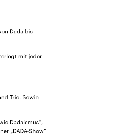
e von Dada bis
erlegt mit jeder
and Trio. Sowie
 wie Dadaismus“,
seiner „DADA-Show“