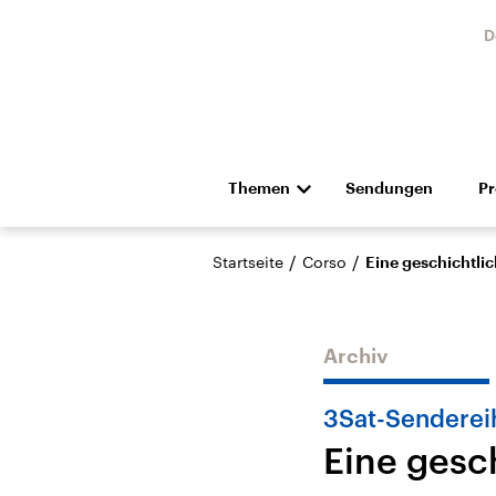
D
Themen
Sendungen
P
Die Nachrichten
Politik
/
/
Startseite
Corso
Eine geschichtlic
Hörspiel und Feature
Musik
Archiv
3Sat-Senderei
Eine gesc
Landtagswahl Sachsen-
USA
Anhalt 2026
Aktuel