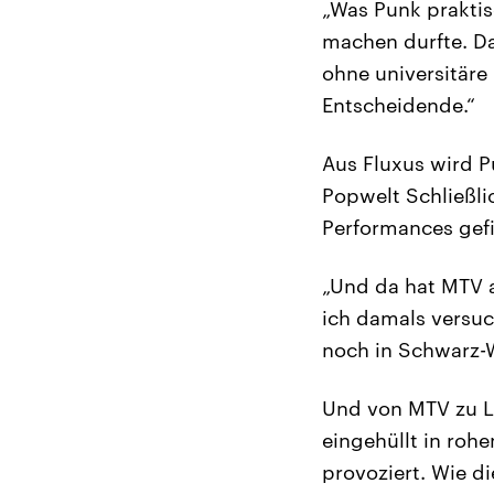
„Was Punk praktis
machen durfte. Da
ohne universitäre
Entscheidende.“
Aus Fluxus wird P
Popwelt Schließli
Performances gef
„Und da hat MTV a
ich damals versuc
noch in Schwarz-W
Und von MTV zu La
eingehüllt in roh
provoziert. Wie d