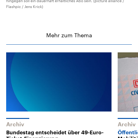
hingegen soll ein dauerhaft erhältliches Abo sein. (picture alliance /
Flashpic / Jens Krick)
Mehr zum Thema
Archiv
Archiv
Bundestag entscheidet über 49-Euro-
Öffentl