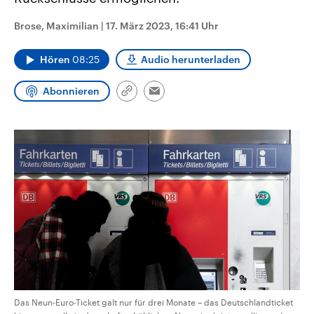
CDU, SPD und FDP regiert.-
aktuelle Weltgeschehen.
Umfragen, Prognosen,
Brose, Maximilian
|
17. März 2023, 16:41 Uhr
Wahlprogramme, aktuelle Berichte
Sendungen
Programm
Podcasts
und Hintergründe zu den Parteien
und Kandidaten der anstehenden
Hören
08:25
Audio herunterladen
Wahl.
Audio-Archiv
Abonnieren
Link
Email
kopieren/teilen
Das Neun-Euro-Ticket galt nur für drei Monate – das Deutschlandticket