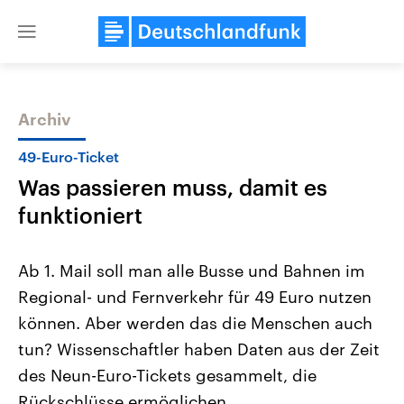
Close
menu
Archiv
Themen
49-Euro-Ticket
Was passieren muss, damit es
funktioniert
Ab 1. Mail soll man alle Busse und Bahnen im
Regional- und Fernverkehr für 49 Euro nutzen
Landtagswahl Sachsen-Anhalt
USA
können. Aber werden das die Menschen auch
2026
Aktuelle Beiträge, Analys
Alle Informationen
Hintergründe
tun? Wissenschaftler haben Daten aus der Zeit
Sachsen-Anhalt wählt am 6.
Wirtschaftlich und militäri
September 2026 einen neuen
gehören die Vereinigten S
des Neun-Euro-Tickets gesammelt, die
Landtag. Seit 2021 wird das
den mächtigsten Ländern 
Rückschlüsse ermöglichen.
Bundesland von einer Koalition aus
mit großem Einfluss auf d