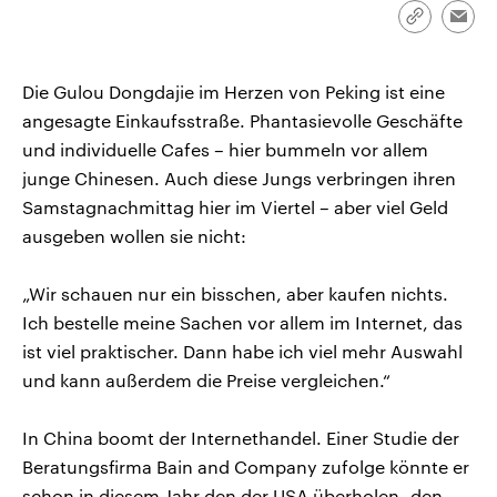
CDU, SPD und FDP regiert.-
aktuelle Weltgeschehen.
Link
Emai
Umfragen, Prognosen,
kopieren/te
Wahlprogramme, aktuelle Berichte
Sendungen
Programm
Podcasts
und Hintergründe zu den Parteien
und Kandidaten der anstehenden
Die Gulou Dongdajie im Herzen von Peking ist eine
Wahl.
angesagte Einkaufsstraße. Phantasievolle Geschäfte
Audio-Archiv
und individuelle Cafes – hier bummeln vor allem
junge Chinesen. Auch diese Jungs verbringen ihren
Samstagnachmittag hier im Viertel – aber viel Geld
ausgeben wollen sie nicht:
„Wir schauen nur ein bisschen, aber kaufen nichts.
Ich bestelle meine Sachen vor allem im Internet, das
ist viel praktischer. Dann habe ich viel mehr Auswahl
und kann außerdem die Preise vergleichen.“
In China boomt der Internethandel. Einer Studie der
Beratungsfirma Bain and Company zufolge könnte er
schon in diesem Jahr den der USA überholen- den