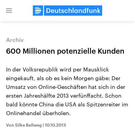
Close
menu
Archiv
Themen
600 Millionen potenzielle Kunden
In der Volksrepublik wird per Mausklick
eingekauft, als ob es kein Morgen gäbe: Der
Umsatz von Online-Geschäften hat sich in der
ersten Jahreshälfte 2013 verfünffacht. Schon
bald könnte China die USA als Spitzenreiter im
Landtagswahl Sachsen-Anhalt
USA
2026
Aktuelle Beiträge, Analys
Onlinehandel überholen.
Alle Informationen
Hintergründe
Sachsen-Anhalt wählt am 6.
Wirtschaftlich und militäri
September 2026 einen neuen
gehören die Vereinigten S
Von Silke Ballweg
|
10.10.2013
Landtag. Seit 2021 wird das
den mächtigsten Ländern 
Bundesland von einer Koalition aus
mit großem Einfluss auf d