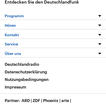
Entdecken Sie den Deutschlandfunk
Programm
Programm
Hören
Alle Sendungen
Livestream
Kontakt
Die Nachrichten
Audios
Hörerservice
Service
Nachrichtenleicht
Podcasts
Social Media
FAQ
Über uns
Neue Beiträge auf dlf.de
Deutschlandfunk App
Newsletter
Deutschlandradio
Themen-Schwerpunkte
Nachrichten App
Deutschlandradio
Veranstaltungen
Presse
Frequenzen
Datenschutzerklärung
Musikliste
Ausbildung und Karriere
Nutzungsbedingungen
RSS
Transparenz
Impressum
Korrekturen
Barrierefreiheit
Partner
ARD
|
ZDF
|
Phoenix
|
arte
|