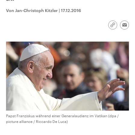
CDU, SPD und FDP regiert.-
aktuelle Weltgeschehen.
Umfragen, Prognosen,
Von Jan-Christoph Kitzler
|
17.12.2016
Wahlprogramme, aktuelle Berichte
Sendungen
Programm
Podcasts
und Hintergründe zu den Parteien
und Kandidaten der anstehenden
Link
Wahl.
Emai
kopieren/te
Audio-Archiv
Papst Franziskus während einer Generalaudienz im Vatikan (dpa /
picture alliance / Riccardo De Luca)