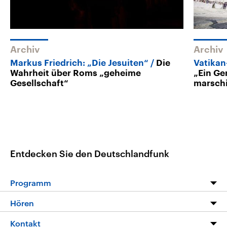
Archiv
Archiv
Markus Friedrich: „Die Jesuiten“
Die
Vatikan
Wahrheit über Roms „geheime
„Ein Ge
Gesellschaft“
marschi
Entdecken Sie den Deutschlandfunk
Programm
Programm
Hören
Alle Sendungen
Livestream
Kontakt