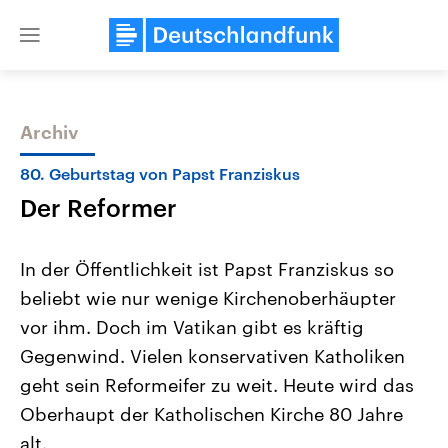
Close
menu
Archiv
Themen
80. Geburtstag von Papst Franziskus
Der Reformer
In der Öffentlichkeit ist Papst Franziskus so
beliebt wie nur wenige Kirchenoberhäupter
vor ihm. Doch im Vatikan gibt es kräftig
Landtagswahl Sachsen-Anhalt
USA
Gegenwind. Vielen konservativen Katholiken
2026
Aktuelle Beiträge, Analys
Alle Informationen
geht sein Reformeifer zu weit. Heute wird das
Hintergründe
Sachsen-Anhalt wählt am 6.
Wirtschaftlich und militäri
Oberhaupt der Katholischen Kirche 80 Jahre
September 2026 einen neuen
gehören die Vereinigten S
Landtag. Seit 2021 wird das
den mächtigsten Ländern 
alt.
Bundesland von einer Koalition aus
mit großem Einfluss auf d