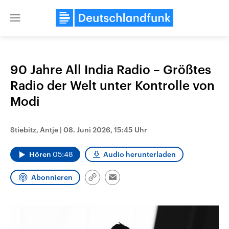
Close
menu
90 Jahre All India Radio – Größtes
Themen
Radio der Welt unter Kontrolle von
Modi
Stiebitz, Antje
|
08. Juni 2026, 15:45 Uhr
Hören
05:48
Audio herunterladen
Abonnieren
Landtagswahl Sachsen-Anhalt
USA
Link
Email
2026
Aktuelle Beiträge, Analys
kopieren/teilen
Alle Informationen
Hintergründe
Sachsen-Anhalt wählt am 6.
Wirtschaftlich und militäri
September 2026 einen neuen
gehören die Vereinigten S
Landtag. Seit 2021 wird das
den mächtigsten Ländern 
Bundesland von einer Koalition aus
mit großem Einfluss auf d