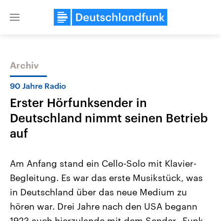
Close
menu
Archiv
Themen
90 Jahre Radio
Erster Hörfunksender in
Deutschland nimmt seinen Betrieb
auf
Am Anfang stand ein Cello-Solo mit Klavier-
Landtagswahl Sachsen-Anhalt
USA
Begleitung. Es war das erste Musikstück, was
2026
Aktuelle Beiträge, Analys
Alle Informationen
Hintergründe
in Deutschland über das neue Medium zu
Sachsen-Anhalt wählt am 6.
Wirtschaftlich und militäri
September 2026 einen neuen
gehören die Vereinigten S
hören war. Drei Jahre nach den USA begann
Landtag. Seit 2021 wird das
den mächtigsten Ländern 
Bundesland von einer Koalition aus
1923 auch hierzulande mit dem Sender „Funk-
mit großem Einfluss auf d