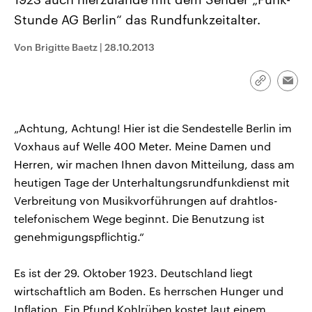
CDU, SPD und FDP regiert.-
aktuelle Weltgeschehen.
Stunde AG Berlin“ das Rundfunkzeitalter.
Umfragen, Prognosen,
Wahlprogramme, aktuelle Berichte
Sendungen
Programm
Podcasts
und Hintergründe zu den Parteien
Von Brigitte Baetz
|
28.10.2013
und Kandidaten der anstehenden
Wahl.
Audio-Archiv
Link
Emai
kopieren/te
„Achtung, Achtung! Hier ist die Sendestelle Berlin im
Voxhaus auf Welle 400 Meter. Meine Damen und
Herren, wir machen Ihnen davon Mitteilung, dass am
heutigen Tage der Unterhaltungsrundfunkdienst mit
Verbreitung von Musikvorführungen auf drahtlos-
telefonischem Wege beginnt. Die Benutzung ist
genehmigungspflichtig.“
Es ist der 29. Oktober 1923. Deutschland liegt
wirtschaftlich am Boden. Es herrschen Hunger und
Inflation. Ein Pfund Kohlrüben kostet laut einem