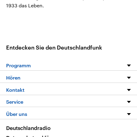
1933 das Leben.
Entdecken Sie den Deutschlandfunk
Programm
Programm
Hören
Alle Sendungen
Livestream
Kontakt
Die Nachrichten
Audios
Hörerservice
Service
Nachrichtenleicht
Podcasts
Social Media
FAQ
Über uns
Neue Beiträge auf dlf.de
Deutschlandfunk App
Newsletter
Deutschlandradio
Themen-Schwerpunkte
Nachrichten App
Deutschlandradio
Veranstaltungen
Presse
Frequenzen