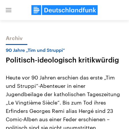
Close
menu
Archiv
Themen
90 Jahre „Tim und Struppi“
Politisch-ideologisch kritikwürdig
Heute vor 90 Jahren erschien das erste „Tim
und Struppi“-Abenteuer in einer
Jugendbeilage der katholischen Tageszeitung
Landtagswahl Sachsen-Anhalt
USA
„Le Vingtième Siècle“. Bis zum Tod ihres
2026
Aktuelle Beiträge, Analys
Alle Informationen
Erfinders Georges Remi alias Hergé sind 23
Hintergründe
Sachsen-Anhalt wählt am 6.
Wirtschaftlich und militäri
Comic-Alben aus einer Feder erschienen –
September 2026 einen neuen
gehören die Vereinigten S
Landtag. Seit 2021 wird das
den mächtigsten Ländern 
politisch sind sie nicht unumstritten.
Bundesland von einer Koalition aus
mit großem Einfluss auf d