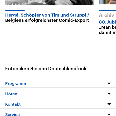
Hergé, Schöpfer von Tim und Struppi
Archiv
Belgiens erfolgreichster Comic-Export
80. Jub
„Man br
damit m
Entdecken Sie den Deutschlandfunk
Programm
Programm
Hören
Alle Sendungen
Livestream
Kontakt
Die Nachrichten
Audios
Hörerservice
Service