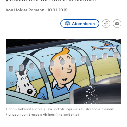
CDU, SPD und FDP regiert.-
aktuelle Weltgeschehen.
Umfragen, Prognosen,
Von Holger Romann
|
10.01.2019
Wahlprogramme, aktuelle Berichte
Sendungen
Programm
Podcasts
und Hintergründe zu den Parteien
und Kandidaten der anstehenden
Abonnieren
Link
Wahl.
Emai
kopieren/te
Audio-Archiv
Tintin – bekannt auch als Tim und Struppi – als Illustration auf einem
Flugzeug von Brussels Airlines (imago/Belga)