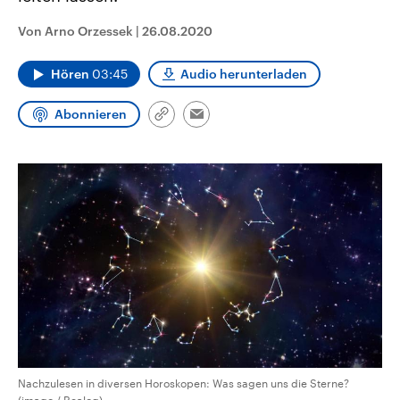
aktuelle Weltgeschehen.
Diese wird wie die Hisboll
Libanon vom Iran unterstüt
Von Arno Orzessek
|
26.08.2020
Sendungen
Programm
Podcasts
Hören
03:45
Audio herunterladen
Audio-Archiv
Abonnieren
Link
Email
kopieren/teilen
Nachzulesen in diversen Horoskopen: Was sagen uns die Sterne?