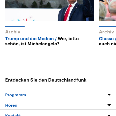
Archiv
Archiv
Trump und die Medien
Wer, bitte
Glosse
schön, ist Michelangelo?
auch ni
Entdecken Sie den Deutschlandfunk
Programm
Programm
Hören
Alle Sendungen
Livestream
Kontakt