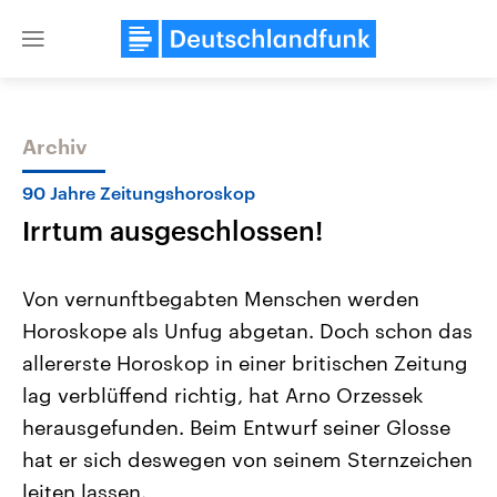
Close
menu
Archiv
Themen
90 Jahre Zeitungshoroskop
Irrtum ausgeschlossen!
Von vernunftbegabten Menschen werden
Horoskope als Unfug abgetan. Doch schon das
allererste Horoskop in einer britischen Zeitung
USA
Nahostkonflikt
lag verblüffend richtig, hat Arno Orzessek
Aktuelle Beiträge, Analysen und
Aktuelle Lage und Hinter
Der Überfall der palästine
Hintergründe
herausgefunden. Beim Entwurf seiner Glosse
Wirtschaftlich und militärisch
Terrororganisation Hamas
hat er sich deswegen von seinem Sternzeichen
gehören die Vereinigten Staaten zu
Oktober 2023 auf Israel ha
den mächtigsten Ländern der Erde,
Region wieder die Gewalt 
leiten lassen.
mit großem Einfluss auf das
Israel möchte die Hamas z