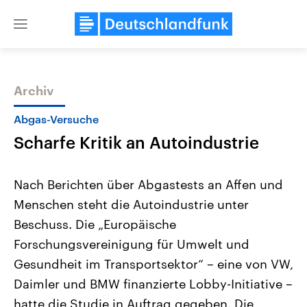
Close
menu
Archiv
Themen
Abgas-Versuche
Scharfe Kritik an Autoindustrie
Nach Berichten über Abgastests an Affen und
Menschen steht die Autoindustrie unter
Beschuss. Die „Europäische
Landtagswahl Sachsen-Anhalt
USA
Forschungsvereinigung für Umwelt und
2026
Aktuelle Beiträge, Analys
Alle Informationen
Gesundheit im Transportsektor“ – eine von VW,
Hintergründe
Sachsen-Anhalt wählt am 6.
Wirtschaftlich und militäri
Daimler und BMW finanzierte Lobby-Initiative –
September 2026 einen neuen
gehören die Vereinigten S
Landtag. Seit 2021 wird das
den mächtigsten Ländern 
hatte die Studie in Auftrag gegeben. Die
Bundesland von einer Koalition aus
mit großem Einfluss auf d