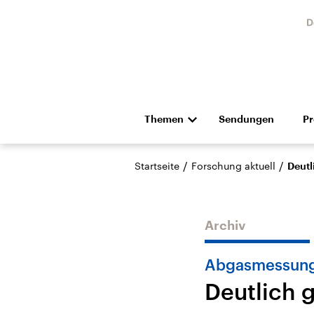
D
Themen
Sendungen
P
Die Nachrichten
Politik
/
/
Startseite
Forschung aktuell
Deutl
Hörspiel und Feature
Musik
Archiv
Abgasmessung 
Deutlich 
Landtagswahl Sachsen-
USA
Anhalt 2026
Aktuel