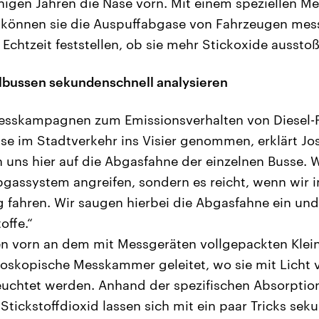
inigen Jahren die Nase vorn. Mit einem speziellen M
, können sie die Auspuffabgase von Fahrzeugen mess
 Echtzeit feststellen, ob sie mehr Stickoxide ausstoß
lbussen sekundenschnell analysieren
esskampagnen zum Emissionsverhalten von Diesel
sse im Stadtverkehr ins Visier genommen, erklärt Jo
n uns hier auf die Abgasfahne der einzelnen Busse. 
bgassystem angreifen, sondern es reicht, wenn wir i
 fahren. Wir saugen hierbei die Abgasfahne ein un
offe.“
n vorn an dem mit Messgeräten vollgepackten Klei
roskopische Messkammer geleitet, wo sie mit Licht 
euchtet werden. Anhand der spezifischen Absorptio
Stickstoffdioxid lassen sich mit ein paar Tricks sek