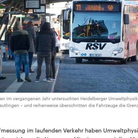
n im vergangenen Jahr untersuchten Heidelberger Umweltphysike
eutlingen – und reihenweise überschritten die Fahrzeuge die Gren
ffmessung im laufenden Verkehr haben Umweltphysik