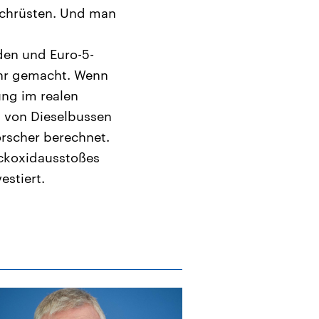
achrüsten. Und man
den und Euro-5-
ehr gemacht. Wenn
ng im realen
n von Dieselbussen
orscher berechnet.
ickoxidausstoßes
estiert.