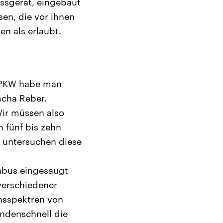
essgerät, eingebaut
en, die vor ihnen
en als erlaubt.
-PKW habe man
scha Reber.
Wir müssen also
n fünf bis zehn
d untersuchen diese
nbus eingesaugt
verschiedener
nsspektren von
undenschnell die