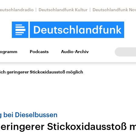
eutschlandradio
Deutschlandfunk Kultur
Deutschlandfunk No
rogramm
Podcasts
Audio-Archiv
Wirtschaft
Wissen
Kultur
Europa
Gesellschaf
ich geringerer Stickoxidausstoß möglich
bei Dieselbussen
geringerer Stickoxidausstoß 
Nahostkonflikt
Iran
le Beiträge,
Aktuelle Lage und
Aktuelle Lage und