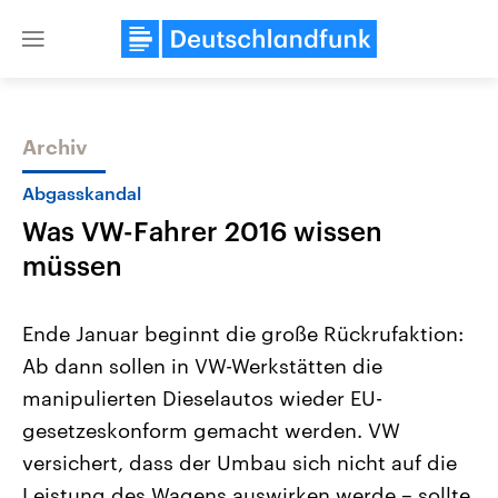
Close
menu
Archiv
Themen
Abgasskandal
Was VW-Fahrer 2016 wissen
müssen
Ende Januar beginnt die große Rückrufaktion:
Ab dann sollen in VW-Werkstätten die
Landtagswahl Sachsen-Anhalt
USA
manipulierten Dieselautos wieder EU-
2026
Aktuelle Beiträge, Analys
Alle Informationen
Hintergründe
gesetzeskonform gemacht werden. VW
Sachsen-Anhalt wählt am 6.
Wirtschaftlich und militäri
September 2026 einen neuen
gehören die Vereinigten S
versichert, dass der Umbau sich nicht auf die
Landtag. Seit 2021 wird das
den mächtigsten Ländern 
Leistung des Wagens auswirken werde – sollte
Bundesland von einer Koalition aus
mit großem Einfluss auf d