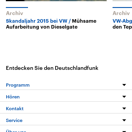
Archiv
Archiv
Skandaljahr 2015 bei VW
Mühsame
VW-Abg
Aufarbeitung von Dieselgate
den Tep
Entdecken Sie den Deutschlandfunk
Programm
Programm
Hören
Alle Sendungen
Livestream
Kontakt
Die Nachrichten
Audios
Hörerservice
Service
Nachrichtenleicht
Podcasts
Social Media
FAQ
Über uns