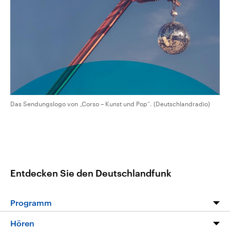
CDU, SPD und FDP regiert.-
aktuelle Weltgeschehen.
Umfragen, Prognosen,
Wahlprogramme, aktuelle Berichte
Sendungen
Programm
Podcasts
und Hintergründe zu den Parteien
und Kandidaten der anstehenden
Wahl.
Audio-Archiv
Das Sendungslogo von „Corso – Kunst und Pop“. (Deutschlandradio)
Entdecken Sie den Deutschlandfunk
Programm
Programm
Hören