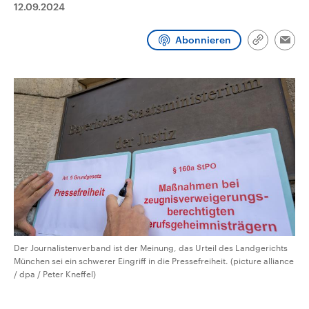
12.09.2024
CDU, SPD und FDP regiert.-
aktuelle Weltgeschehen.
Umfragen, Prognosen,
Wahlprogramme, aktuelle Berichte
Abonnieren
Sendungen
Programm
Podcasts
und Hintergründe zu den Parteien
Link
Emai
und Kandidaten der anstehenden
kopieren/te
Wahl.
Audio-Archiv
Der Journalistenverband ist der Meinung, das Urteil des Landgerichts
München sei ein schwerer Eingriff in die Pressefreiheit. (picture alliance
/ dpa / Peter Kneffel)