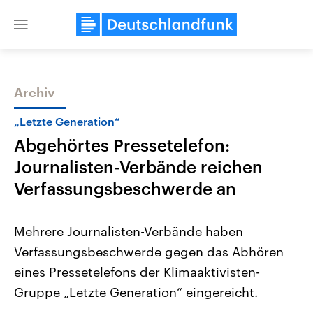
Close
menu
Archiv
Themen
„Letzte Generation“
Abgehörtes Pressetelefon:
Journalisten-Verbände reichen
Verfassungsbeschwerde an
Mehrere Journalisten-Verbände haben
Landtagswahl Sachsen-Anhalt
USA
Verfassungsbeschwerde gegen das Abhören
2026
Aktuelle Beiträge, Analys
Alle Informationen
Hintergründe
eines Pressetelefons der Klimaaktivisten-
Sachsen-Anhalt wählt am 6.
Wirtschaftlich und militäri
September 2026 einen neuen
gehören die Vereinigten S
Gruppe „Letzte Generation“ eingereicht.
Landtag. Seit 2021 wird das
den mächtigsten Ländern 
Bundesland von einer Koalition aus
mit großem Einfluss auf d