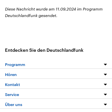
Diese Nachricht wurde am 11.09.2024 im Programm
Deutschlandfunk gesendet.
Entdecken Sie den Deutschlandfunk
Programm
Programm
Hören
Alle Sendungen
Livestream
Kontakt
Die Nachrichten
Audios
Hörerservice
Service
Nachrichtenleicht
Podcasts
Social Media
FAQ
Über uns
Neue Beiträge auf dlf.de
Deutschlandfunk App
Newsletter