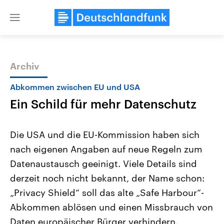
Close
menu
Archiv
Themen
Abkommen zwischen EU und USA
Ein Schild für mehr Datenschutz
Die USA und die EU-Kommission haben sich
nach eigenen Angaben auf neue Regeln zum
Datenaustausch geeinigt. Viele Details sind
Landtagswahl Sachsen-Anhalt
USA
derzeit noch nicht bekannt, der Name schon:
2026
Aktuelle Beiträge, Analys
Alle Informationen
„Privacy Shield“ soll das alte „Safe Harbour“-
Hintergründe
Sachsen-Anhalt wählt am 6.
Wirtschaftlich und militäri
Abkommen ablösen und einen Missbrauch von
September 2026 einen neuen
gehören die Vereinigten S
Landtag. Seit 2021 wird das
den mächtigsten Ländern 
Daten europäischer Bürger verhindern.
Bundesland von einer Koalition aus
mit großem Einfluss auf d