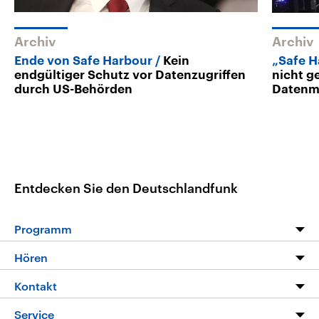
Archiv
Archiv
Ende von Safe Harbour
Kein
„Safe H
endgültiger Schutz vor Datenzugriffen
nicht g
durch US-Behörden
Datenm
Entdecken Sie den Deutschlandfunk
Programm
Programm
Hören
Alle Sendungen
Livestream
Kontakt
Die Nachrichten
Audios
Hörerservice
Service