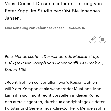
Vocal Concert Dresden unter der Leitung von
CDU, SPD und FDP regiert.-
aktuelle Weltgeschehen.
Umfragen, Prognosen,
Peter Kopp. Im Studio begrüßt Sie Johannes
Wahlprogramme, aktuelle Berichte
Sendungen
Programm
Podcasts
und Hintergründe zu den Parteien
Jansen.
und Kandidaten der anstehenden
Wahl.
Audio-Archiv
Eine Sendung von Johannes Jansen
|
14.02.2010
Link
Emai
kopieren/te
Felix Mendelssohn, „Der wandernde Musikant“ op.
88/6 (Text von Joseph von Eichendorff), CD Track 23,
Dauer: 1"55
„Recht fröhlich sei vor allen, wer"s Reisen wählen
will“: der Komponist als wandernder Musikant. Man
kann ihn sich nicht recht vorstellen in dieser Rolle,
den stets eleganten, durchaus dandyhaft gekleideten
Pultstar und Generalmusikdirektor Felix Mendelssohn