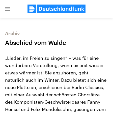
Close
menu
Archiv
Themen
Abschied vom Walde
„Lieder, im Freien zu singen“ – was für eine
wunderbare Vorstellung, wenn es erst wieder
etwas wärmer ist! Sie anzuhören, geht
natürlich auch im Winter. Dazu bietet sich eine
neue Platte an, erschienen bei Berlin Classics,
Landtagswahl Sachsen-Anhalt
USA
2026
Aktuelle Beiträge, Analys
mit einer Auswahl der schönsten Chorsätze
Alle Informationen
Hintergründe
Sachsen-Anhalt wählt am 6.
Wirtschaftlich und militäri
des Komponisten-Geschwisterpaares Fanny
September 2026 einen neuen
gehören die Vereinigten S
Landtag. Seit 2021 wird das
den mächtigsten Ländern 
Hensel und Felix Mendelssohn, gesungen vom
Bundesland von einer Koalition aus
mit großem Einfluss auf d