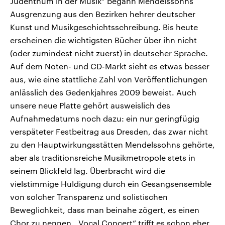
Judenthum in der Musik“ begann Mendelssohns
Ausgrenzung aus den Bezirken hehrer deutscher
Kunst und Musikgeschichtsschreibung. Bis heute
erscheinen die wichtigsten Bücher über ihn nicht
(oder zumindest nicht zuerst) in deutscher Sprache.
Auf dem Noten- und CD-Markt sieht es etwas besser
aus, wie eine stattliche Zahl von Veröffentlichungen
anlässlich des Gedenkjahres 2009 beweist. Auch
unsere neue Platte gehört ausweislich des
Aufnahmedatums noch dazu: ein nur geringfügig
verspäteter Festbeitrag aus Dresden, das zwar nicht
zu den Hauptwirkungsstätten Mendelssohns gehörte,
aber als traditionsreiche Musikmetropole stets in
seinem Blickfeld lag. Überbracht wird die
vielstimmige Huldigung durch ein Gesangsensemble
von solcher Transparenz und solistischen
Beweglichkeit, dass man beinahe zögert, es einen
Chor zu nennen. „Vocal Concert“ trifft es schon eher,