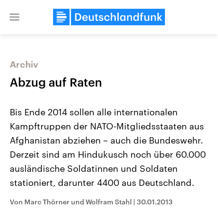
Close
menu
Archiv
Themen
Abzug auf Raten
Bis Ende 2014 sollen alle internationalen
Kampftruppen der NATO-Mitgliedsstaaten aus
Afghanistan abziehen – auch die Bundeswehr.
Derzeit sind am Hindukusch noch über 60.000
ausländische Soldatinnen und Soldaten
Landtagswahl Sachsen-Anhalt
USA
2026
Aktuelle Beiträge, Analys
stationiert, darunter 4400 aus Deutschland.
Alle Informationen
Hintergründe
Sachsen-Anhalt wählt am 6.
Wirtschaftlich und militäri
September 2026 einen neuen
gehören die Vereinigten S
Von Marc Thörner und Wolfram Stahl
|
30.01.2013
Landtag. Seit 2021 wird das
den mächtigsten Ländern 
Bundesland von einer Koalition aus
mit großem Einfluss auf d