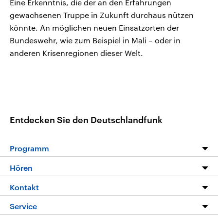
Eine Erkenntnis, die der an den Erfahrungen
gewachsenen Truppe in Zukunft durchaus nützen
könnte. An möglichen neuen Einsatzorten der
Bundeswehr, wie zum Beispiel in Mali – oder in
anderen Krisenregionen dieser Welt.
Entdecken Sie den Deutschlandfunk
Programm
Programm
Hören
Alle Sendungen
Livestream
Kontakt
Die Nachrichten
Audios
Hörerservice
Service
Nachrichtenleicht
Podcasts