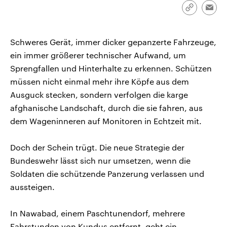
CDU, SPD und FDP regiert.-
aktuelle Weltgeschehen.
Link
Emai
Umfragen, Prognosen,
kopieren/te
Wahlprogramme, aktuelle Berichte
Sendungen
Programm
Podcasts
und Hintergründe zu den Parteien
und Kandidaten der anstehenden
Schweres Gerät, immer dicker gepanzerte Fahrzeuge,
Wahl.
ein immer größerer technischer Aufwand, um
Audio-Archiv
Sprengfallen und Hinterhalte zu erkennen. Schützen
müssen nicht einmal mehr ihre Köpfe aus dem
Ausguck stecken, sondern verfolgen die karge
afghanische Landschaft, durch die sie fahren, aus
dem Wageninneren auf Monitoren in Echtzeit mit.
Doch der Schein trügt. Die neue Strategie der
Bundeswehr lässt sich nur umsetzen, wenn die
Soldaten die schützende Panzerung verlassen und
aussteigen.
In Nawabad, einem Paschtunendorf, mehrere
Fahrstunden von Kundus entfernt, geht ein