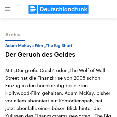
Close
menu
Archiv
Themen
Adam McKays Film „The Big Short“
Der Geruch des Geldes
Mit „Der große Crash“ oder „The Wolf of Wall
Street hat die Finanzkrise von 2008 schon
Einzug in den hochkarätig besetzten
Landtagswahl Sachsen-Anhalt
USA
Hollywood-Film gehalten. Adam McKay, bisher
2026
Aktuelle Beiträge, Analys
Alle Informationen
vor allem abonniert auf Komödienspaß, hat
Hintergründe
Sachsen-Anhalt wählt am 6.
Wirtschaftlich und militäri
jetzt ebenfalls einen bösen Blick hinter die
September 2026 einen neuen
gehören die Vereinigten S
Landtag. Seit 2021 wird das
den mächtigsten Ländern 
Kulissen des Finanzsystems geworfen. „The Big
Bundesland von einer Koalition aus
mit großem Einfluss auf d