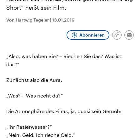
CDU, SPD und FDP regiert.-
aktuelle Weltgeschehen.
Short“ heißt sein Film.
Umfragen, Prognosen,
Wahlprogramme, aktuelle Berichte
Sendungen
Programm
Podcasts
und Hintergründe zu den Parteien
Von Hartwig Tegeler
|
13.01.2016
und Kandidaten der anstehenden
Wahl.
Audio-Archiv
Abonnieren
Link
Emai
kopieren/te
„Also, was haben Sie? – Riechen Sie das? Was ist
das?“
Zunächst also die Aura.
„Was? – Was riecht da?“
Die Atmosphäre des Films, ja, quasi sein Geruch:
„Ihr Rasierwasser?“
„Nein, Geld. Ich rieche Geld.“