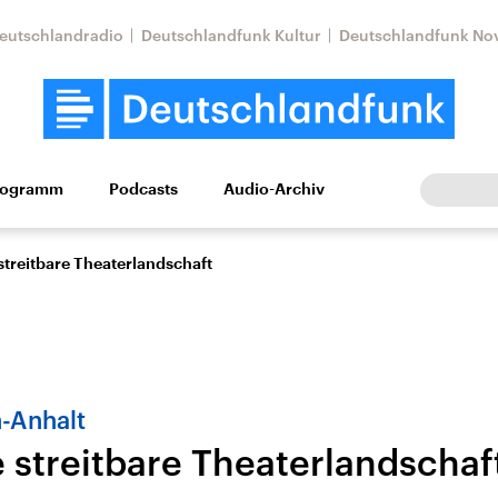
eutschlandradio
Deutschlandfunk Kultur
Deutschlandfunk No
rogramm
Podcasts
Audio-Archiv
Wirtschaft
Wissen
Kultur
Europa
Gesellschaf
streitbare Theaterlandschaft
-Anhalt
e streitbare Theaterlandschaf
Nahostkonflikt
Iran
le Beiträge,
Aktuelle Lage und
Aktuelle Lage und