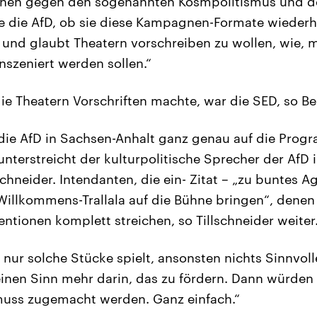
nen gegen den sogenannten Kosmpolitismus und d
e die AfD, ob sie diese Kampagnen-Formate wiederho
tt und glaubt Theatern vorschreiben zu wollen, wie, 
nszeniert werden sollen.“
 die Theatern Vorschriften machte, war die SED, so Be
die AfD in Sachsen-Anhalt ganz genau auf die Prog
nterstreicht der kulturpolitische Sprecher der AfD 
chneider. Intendanten, die ein- Zitat – „zu buntes A
illkommens-Trallala auf die Bühne bringen“, dene
ntionen komplett streichen, so Tillschneider weiter
 nur solche Stücke spielt, ansonsten nichts Sinnvol
inen Sinn mehr darin, das zu fördern. Dann würden 
muss zugemacht werden. Ganz einfach.“