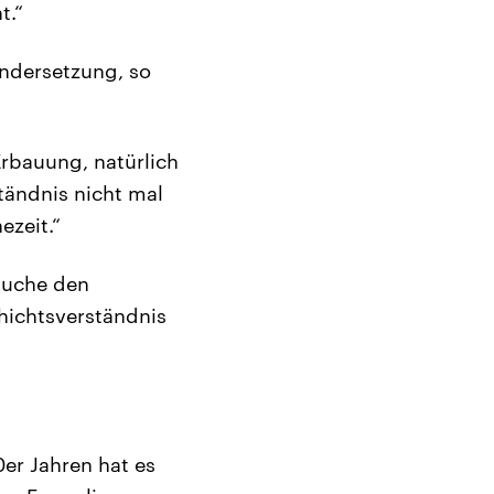
t.“
andersetzung, so
 Erbauung, natürlich
tändnis nicht mal
ezeit.“
suche den
chichtsverständnis
er Jahren hat es