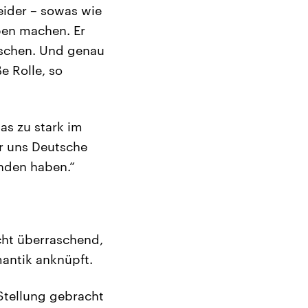
eider – sowas wie
ben machen. Er
tschen. Und genau
e Rolle, so
as zu stark im
ür uns Deutsche
unden haben.“
ht überraschend,
mantik anknüpft.
 Stellung gebracht