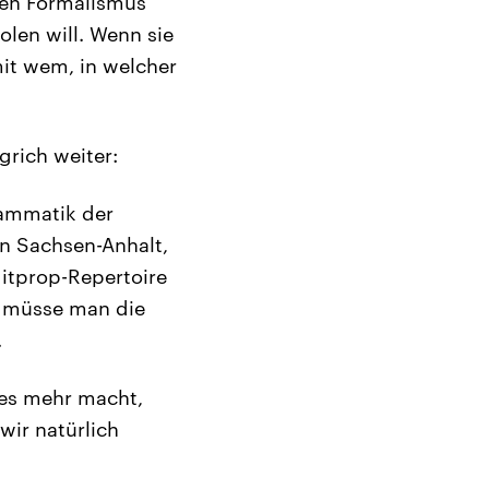
en Formalismus
len will. Wenn sie
mit wem, in welcher
grich weiter:
rammatik der
in Sachsen-Anhalt,
gitprop-Repertoire
n müsse man die
.
les mehr macht,
wir natürlich