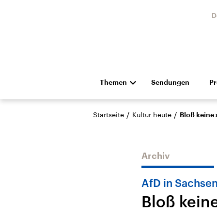
D
Themen
Sendungen
P
Die Nachrichten
Politik
/
/
Startseite
Kultur heute
Bloß keine 
Hörspiel und Feature
Musik
Archiv
AfD in Sachsen
Bloß kein
Landtagswahl Sachsen-
USA
Anhalt 2026
Aktuel