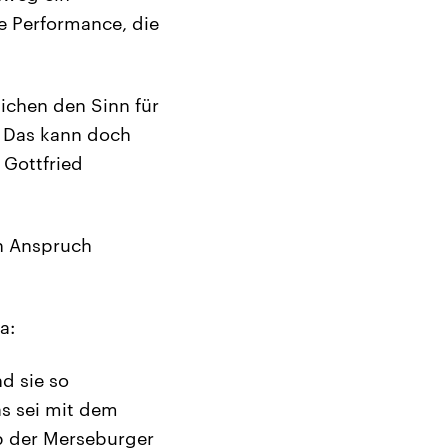
e Performance, die
lichen den Sinn für
 Das kann doch
 Gottfried
n Anspruch
a:
d sie so
as sei mit dem
lb der Merseburger