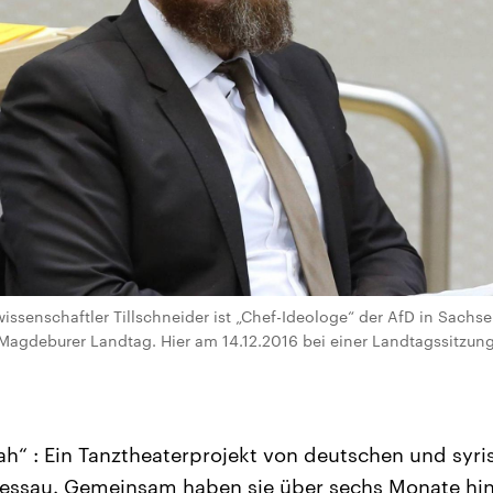
issenschaftler Tillschneider ist „Chef-Ideologe“ der AfD in Sachse
gdeburer Landtag. Hier am 14.12.2016 bei einer Landtagssitzung.
h“ : Ein Tanztheaterprojekt von deutschen und syri
Dessau. Gemeinsam haben sie über sechs Monate hi