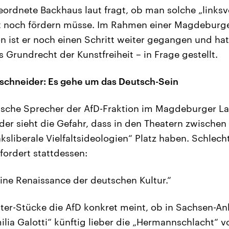
rdnete Backhaus laut fragt, ob man solche „linksve
t noch fördern müsse. Im Rahmen einer Magdeburg
 ist er noch einen Schritt weiter gegangen und hat 
 Grundrecht der Kunstfreiheit – in Frage gestellt.
lschneider: Es gehe um das Deutsch-Sein
tische Sprecher der AfD-Fraktion im Magdeburger L
der sieht die Gefahr, dass in den Theatern zwische
nksliberale Vielfaltsideologien“ Platz haben. Schlech
 fordert stattdessen:
ine Renaissance der deutschen Kultur.“
er-Stücke die AfD konkret meint, ob in Sachsen-Anh
ilia Galotti“ künftig lieber die „Hermannschlacht“ v