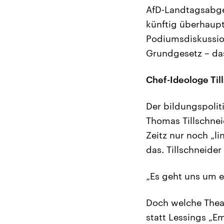
AfD-Landtagsabgeo
künftig überhaup
Podiumsdiskussion
Grundgesetz – das
Chef-Ideologe Til
Der bildungspoli
Thomas Tillschnei
Zeitz nur noch „li
das. Tillschneider
„Es geht uns um e
Doch welche Theat
statt Lessings „Em