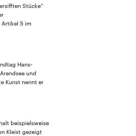
rsifften Stücke“
er
Artikel 5 im
andtag Hans-
n Arendsee und
te Kunst nennt er
alt beispielsweise
on Kleist gezeigt