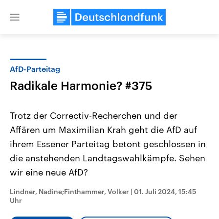
Close
menu
AfD-Parteitag
Themen
Radikale Harmonie? #375
Trotz der Correctiv-Recherchen und der
Affären um Maximilian Krah geht die AfD auf
ihrem Essener Parteitag betont geschlossen in
die anstehenden Landtagswahlkämpfe. Sehen
wir eine neue AfD?
USA
Nahostkonflikt
Aktuelle Beiträge, Analysen und
Aktuelle Lage und Hinter
Der Überfall der palästine
Hintergründe
Lindner, Nadine;Finthammer, Volker
|
01. Juli 2024, 15:45
Wirtschaftlich und militärisch
Terrororganisation Hamas
Uhr
gehören die Vereinigten Staaten zu
Oktober 2023 auf Israel ha
den mächtigsten Ländern der Erde,
Region wieder die Gewalt 
mit großem Einfluss auf das
Israel möchte die Hamas z