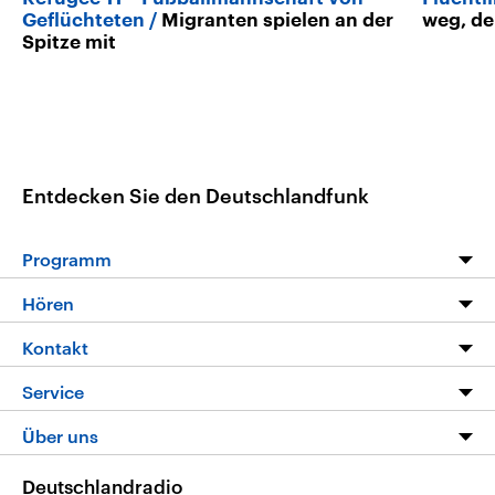
Geflüchteten
Migranten spielen an der
weg, de
Spitze mit
Entdecken Sie den Deutschlandfunk
Programm
Programm
Hören
Alle Sendungen
Livestream
Kontakt
Die Nachrichten
Audios
Hörerservice
Service
Nachrichtenleicht
Podcasts
Social Media
FAQ
Über uns
Neue Beiträge auf dlf.de
Deutschlandfunk App
Newsletter
Deutschlandradio
Themen-Schwerpunkte
Nachrichten App
Deutschlandradio