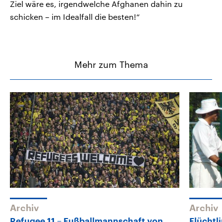
Ziel wäre es, irgendwelche Afghanen dahin zu
schicken – im Idealfall die besten!“
Mehr zum Thema
Archiv
Archiv
Refugee 11 – Fußballmannschaft von
Flüchtl