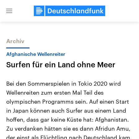
Close
menu
Archiv
Themen
Afghanische Wellenreiter
Surfen für ein Land ohne Meer
Bei den Sommerspielen in Tokio 2020 wird
Wellenreiten zum ersten Mal Teil des
olympischen Programms sein. Auf einen Start
Landtagswahl Sachsen-Anhalt
USA
in Japan können auch Surfer aus einem Land
2026
Aktuelle Beiträge, Analys
Alle Informationen
hoffen, dass gar keine Küste hat: Afghanistan.
Hintergründe
Sachsen-Anhalt wählt am 6.
Wirtschaftlich und militäri
Zu verdanken hätten sie es dann Afridun Amu,
September 2026 einen neuen
gehören die Vereinigten S
Landtag. Seit 2021 wird das
den mächtigsten Ländern 
der einst als Flüchtling nach Deutschland kam.
Bundesland von einer Koalition aus
mit großem Einfluss auf d