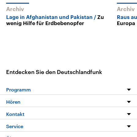
Archiv
Archiv
Lage in Afghanistan und Pakistan
Zu
Raus au
wenig Hilfe für Erdbebenopfer
Europa
Entdecken Sie den Deutschlandfunk
Programm
Programm
Hören
Alle Sendungen
Livestream
Kontakt
Die Nachrichten
Audios
Hörerservice
Service
Nachrichtenleicht
Podcasts
Social Media
FAQ