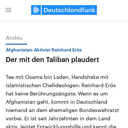
Close
menu
Archiv
Themen
Afghanistan-Aktivist Reinhard Erös
Der mit den Taliban plaudert
Tee mit Osama bin Laden, Handshake mit
islamistischen Chefideologen: Reinhard Erös
hat keine Berührungsängste. Wenn es um
Landtagswahl Sachsen-Anhalt
USA
Afghanistan geht, kommt in Deutschland
2026
Aktuelle Beiträge, Analys
Alle Informationen
niemand an dem ehemaligen Bundeswehrarzt
Hintergründe
Sachsen-Anhalt wählt am 6.
Wirtschaftlich und militäri
vorbei. Er ist seit Jahrzehnten in dem Land
September 2026 einen neuen
gehören die Vereinigten S
Landtag. Seit 2021 wird das
den mächtigsten Ländern 
aktiv, leistet Entwicklungshilfe und kennt die
Bundesland von einer Koalition aus
mit großem Einfluss auf d