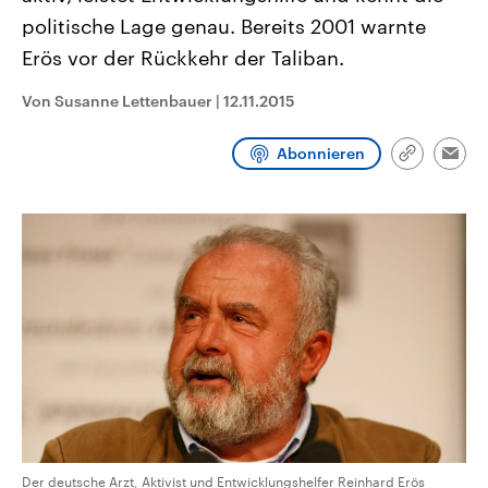
CDU, SPD und FDP regiert.-
aktuelle Weltgeschehen.
politische Lage genau. Bereits 2001 warnte
Umfragen, Prognosen,
Wahlprogramme, aktuelle Berichte
Erös vor der Rückkehr der Taliban.
Sendungen
Programm
Podcasts
und Hintergründe zu den Parteien
und Kandidaten der anstehenden
Wahl.
Von Susanne Lettenbauer
|
12.11.2015
Audio-Archiv
Abonnieren
Link
Emai
kopieren/te
Der deutsche Arzt, Aktivist und Entwicklungshelfer Reinhard Erös