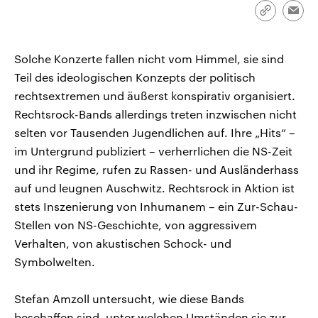
CDU, SPD und FDP regiert.-
aktuelle Weltgeschehen.
Link
Emai
Umfragen, Prognosen,
kopieren/te
Wahlprogramme, aktuelle Berichte
Sendungen
Programm
Podcasts
und Hintergründe zu den Parteien
und Kandidaten der anstehenden
Solche Konzerte fallen nicht vom Himmel, sie sind
Wahl.
Teil des ideologischen Konzepts der politisch
Audio-Archiv
rechtsextremen und äußerst konspirativ organisiert.
Rechtsrock-Bands allerdings treten inzwischen nicht
selten vor Tausenden Jugendlichen auf. Ihre „Hits“ –
im Untergrund publiziert – verherrlichen die NS-Zeit
und ihr Regime, rufen zu Rassen- und Ausländerhass
auf und leugnen Auschwitz. Rechtsrock in Aktion ist
stets Inszenierung von Inhumanem – ein Zur-Schau-
Stellen von NS-Geschichte, von aggressivem
Verhalten, von akustischen Schock- und
Symbolwelten.
Stefan Amzoll untersucht, wie diese Bands
beschaffen sind, unter welchen Umständen sie zur