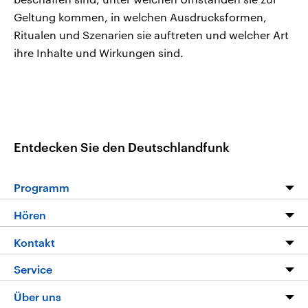
Geltung kommen, in welchen Ausdrucksformen,
Ritualen und Szenarien sie auftreten und welcher Art
ihre Inhalte und Wirkungen sind.
Entdecken Sie den Deutschlandfunk
Programm
Programm
Hören
Alle Sendungen
Livestream
Kontakt
Die Nachrichten
Audios
Hörerservice
Service
Nachrichtenleicht
Podcasts
Social Media
FAQ
Über uns
Neue Beiträge auf dlf.de
Deutschlandfunk App