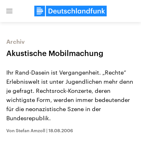
Close
menu
Archiv
Themen
Akustische Mobilmachung
Ihr Rand-Dasein ist Vergangenheit. „Rechte“
Erlebniswelt ist unter Jugendlichen mehr denn
je gefragt. Rechtsrock-Konzerte, deren
wichtigste Form, werden immer bedeutender
für die neonazistische Szene in der
Landtagswahl Sachsen-Anhalt
USA
2026
Aktuelle Beiträge, Analys
Bundesrepublik.
Alle Informationen
Hintergründe
Sachsen-Anhalt wählt am 6.
Wirtschaftlich und militäri
September 2026 einen neuen
gehören die Vereinigten S
Von Stefan Amzoll
|
18.08.2006
Landtag. Seit 2021 wird das
den mächtigsten Ländern 
Bundesland von einer Koalition aus
mit großem Einfluss auf d