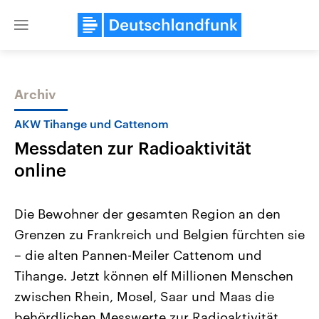
Close
menu
Archiv
Themen
AKW Tihange und Cattenom
Messdaten zur Radioaktivität
online
Die Bewohner der gesamten Region an den
Grenzen zu Frankreich und Belgien fürchten sie
Landtagswahl Sachsen-Anhalt
USA
– die alten Pannen-Meiler Cattenom und
2026
Aktuelle Beiträge, Analys
Alle Informationen
Hintergründe
Tihange. Jetzt können elf Millionen Menschen
Sachsen-Anhalt wählt am 6.
Wirtschaftlich und militäri
September 2026 einen neuen
gehören die Vereinigten S
zwischen Rhein, Mosel, Saar und Maas die
Landtag. Seit 2021 wird das
den mächtigsten Ländern 
behördlichen Messwerte zur Radioaktivität
Bundesland von einer Koalition aus
mit großem Einfluss auf d