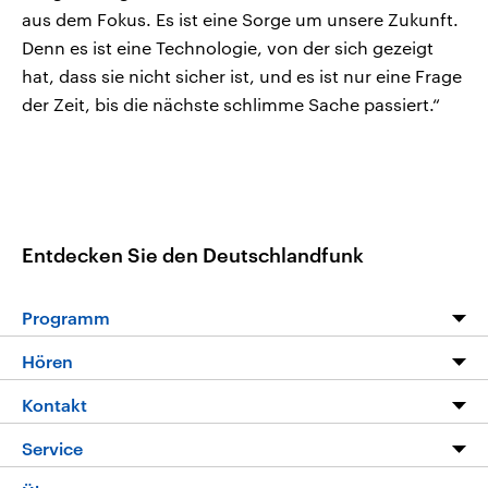
aus dem Fokus. Es ist eine Sorge um unsere Zukunft.
Denn es ist eine Technologie, von der sich gezeigt
hat, dass sie nicht sicher ist, und es ist nur eine Frage
der Zeit, bis die nächste schlimme Sache passiert.“
Entdecken Sie den Deutschlandfunk
Programm
Programm
Hören
Alle Sendungen
Livestream
Kontakt
Die Nachrichten
Audios
Hörerservice
Service
Nachrichtenleicht
Podcasts
Social Media
FAQ