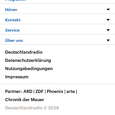
Programm
Hören
Alle Sendungen
Livestream
Kontakt
Die Nachrichten
Audios
Hörerservice
Service
Nachrichtenleicht
Podcasts
Social Media
FAQ
Über uns
Neue Beiträge auf dlf.de
Deutschlandfunk App
Newsletter
Deutschlandradio
Themen-Schwerpunkte
Nachrichten App
Deutschlandradio
Veranstaltungen
Presse
Frequenzen
Datenschutzerklärung
Musikliste
Ausbildung und Karriere
Nutzungsbedingungen
RSS
Transparenz
Impressum
Korrekturen
Barrierefreiheit
Partner
ARD
|
ZDF
|
Phoenix
|
arte
|
Chronik der Mauer
Deutschlandradio © 2026