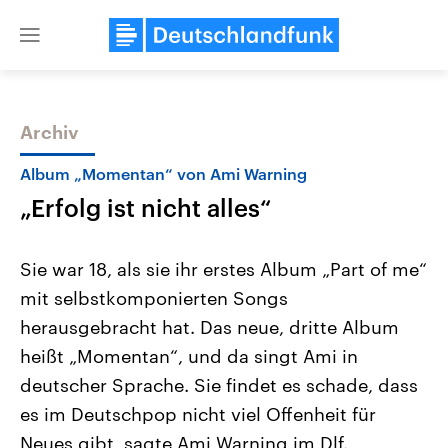
Close
menu
Archiv
Themen
Album „Momentan“ von Ami Warning
„Erfolg ist nicht alles“
Sie war 18, als sie ihr erstes Album „Part of me“
mit selbstkomponierten Songs
herausgebracht hat. Das neue, dritte Album
Landtagswahl Sachsen-Anhalt
USA
heißt „Momentan“, und da singt Ami in
2026
Aktuelle Beiträge, Analys
Alle Informationen
deutscher Sprache. Sie findet es schade, dass
Hintergründe
Sachsen-Anhalt wählt am 6.
Wirtschaftlich und militäri
es im Deutschpop nicht viel Offenheit für
September 2026 einen neuen
gehören die Vereinigten S
Landtag. Seit 2021 wird das
den mächtigsten Ländern 
Neues gibt, sagte Ami Warning im Dlf.
Bundesland von einer Koalition aus
mit großem Einfluss auf d