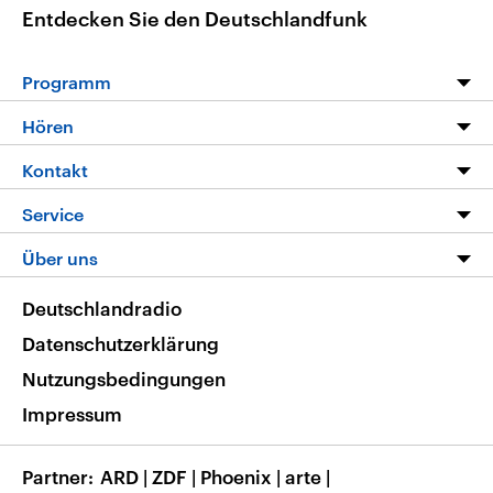
Entdecken Sie den Deutschlandfunk
Programm
Programm
Hören
Alle Sendungen
Livestream
Kontakt
Die Nachrichten
Audios
Hörerservice
Service
Nachrichtenleicht
Podcasts
Social Media
FAQ
Über uns
Neue Beiträge auf dlf.de
Deutschlandfunk App
Newsletter
Deutschlandradio
Themen-Schwerpunkte
Nachrichten App
Deutschlandradio
Veranstaltungen
Presse
Frequenzen
Datenschutzerklärung
Musikliste
Ausbildung und Karriere
Nutzungsbedingungen
RSS
Transparenz
Impressum
Korrekturen
Barrierefreiheit
Partner
ARD
|
ZDF
|
Phoenix
|
arte
|