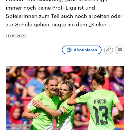
CDU, SPD und FDP regiert.-
aktuelle Weltgeschehen.
immer noch keine Profi-Liga ist und
Umfragen, Prognosen,
Wahlprogramme, aktuelle Berichte
Spielerinnen zum Teil auch noch arbeiten oder
Sendungen
Programm
Podcasts
und Hintergründe zu den Parteien
und Kandidaten der anstehenden
zur Schule gehen, sagte sie dem „Kicker“.
Wahl.
Audio-Archiv
11.09.2023
Abonnieren
Link
Emai
kopieren/te