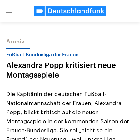
Close
menu
Archiv
Themen
Fußball-Bundesliga der Frauen
Alexandra Popp kritisiert neue
Montagsspiele
Die Kapitänin der deutschen Fußball-
Nationalmannschaft der Frauen, Alexandra
Landtagswahl Sachsen-Anhalt
USA
Popp, blickt kritisch auf die neuen
2026
Aktuelle Beiträge, Analys
Alle Informationen
Hintergründe
Montagsspiele in der kommenden Saison der
Sachsen-Anhalt wählt am 6.
Wirtschaftlich und militäri
September 2026 einen neuen
gehören die Vereinigten S
Frauen-Bundesliga. Sie sei „nicht so ein
Landtag. Seit 2021 wird das
den mächtigsten Ländern 
Freund“ der Neuerung, „weil unsere Liga
Bundesland von einer Koalition aus
mit großem Einfluss auf d