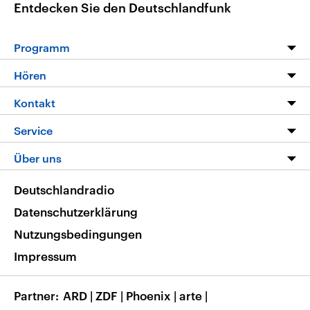
Entdecken Sie den Deutschlandfunk
Programm
Programm
Hören
Alle Sendungen
Livestream
Kontakt
Die Nachrichten
Audios
Hörerservice
Service
Nachrichtenleicht
Podcasts
Social Media
FAQ
Über uns
Neue Beiträge auf dlf.de
Deutschlandfunk App
Newsletter
Deutschlandradio
Themen-Schwerpunkte
Nachrichten App
Deutschlandradio
Veranstaltungen
Presse
Frequenzen
Datenschutzerklärung
Musikliste
Ausbildung und Karriere
Nutzungsbedingungen
RSS
Transparenz
Impressum
Korrekturen
Barrierefreiheit
Partner
ARD
|
ZDF
|
Phoenix
|
arte
|