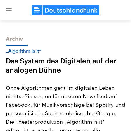
Close
menu
Archiv
Themen
„Algorithm is it“
Das System des Digitalen auf der
analogen Bühne
Ohne Algorithmen geht im digitalen Leben
nichts. Sie sorgen für unseren Newsfeed auf
Landtagswahl Sachsen-Anhalt
USA
Facebook, für Musikvorschläge bei Spotify und
2026
Aktuelle Beiträge, Analys
Alle Informationen
Hintergründe
personalisierte Suchergebnisse bei Google.
Sachsen-Anhalt wählt am 6.
Wirtschaftlich und militäri
September 2026 einen neuen
gehören die Vereinigten S
Die Theaterproduktion „Algorithm is it“
Landtag. Seit 2021 wird das
den mächtigsten Ländern 
erforscht, was es bedeutet, wenn alle
Bundesland von einer Koalition aus
mit großem Einfluss auf d