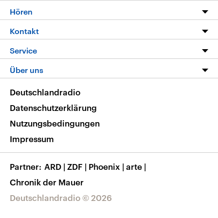
Programm
Hören
Alle Sendungen
Livestream
Kontakt
Die Nachrichten
Audios
Hörerservice
Service
Nachrichtenleicht
Podcasts
Social Media
FAQ
Über uns
Neue Beiträge auf dlf.de
Deutschlandfunk App
Newsletter
Deutschlandradio
Themen-Schwerpunkte
Nachrichten App
Deutschlandradio
Veranstaltungen
Presse
Frequenzen
Datenschutzerklärung
Musikliste
Ausbildung und Karriere
Nutzungsbedingungen
RSS
Transparenz
Impressum
Korrekturen
Barrierefreiheit
Partner
ARD
|
ZDF
|
Phoenix
|
arte
|
Chronik der Mauer
Deutschlandradio © 2026