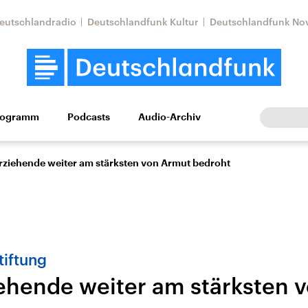
eutschlandradio
Deutschlandfunk Kultur
Deutschlandfunk No
rogramm
Podcasts
Audio-Archiv
Wirtschaft
Wissen
Kultur
Europa
Gesellschaf
erziehende weiter am stärksten von Armut bedroht
tiftung
iehende weiter am stärksten 
Nahostkonflikt
Iran
le Beiträge,
Aktuelle Lage und
Aktuelle Lage und