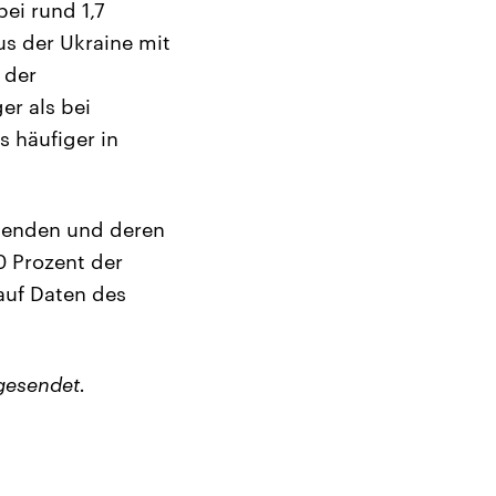
bei rund 1,7
us der Ukraine mit
 der
er als bei
s häufiger in
iehenden und deren
0 Prozent der
 auf Daten des
gesendet.