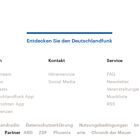
Entdecken Sie den Deutschlandfunk
n
Kontakt
Service
tream
Hörerservice
FAQ
os
Social Media
Newsletter
asts
Veranstaltunge
schlandfunk App
Musikliste
richten App
RSS
uenzen
landradio
Datenschutzerklärung
Nutzungsbedingungen
I
Partner
ARD
ZDF
Phoenix
arte
Chronik der Mauer