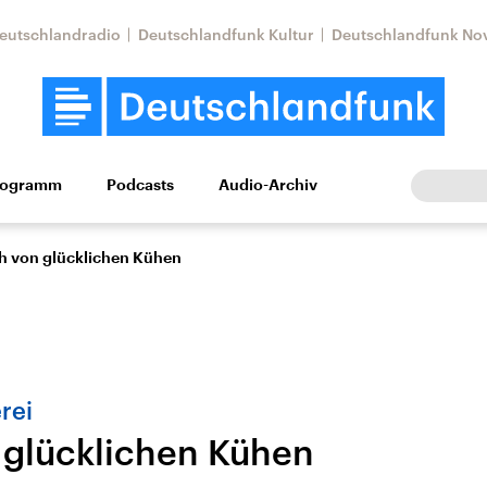
eutschlandradio
Deutschlandfunk Kultur
Deutschlandfunk No
rogramm
Podcasts
Audio-Archiv
Wirtschaft
Wissen
Kultur
Europa
Gesellschaf
h von glücklichen Kühen
rei
 glücklichen Kühen
Nahostkonflikt
Iran
le Beiträge,
Aktuelle Lage und
Aktuelle Lage und