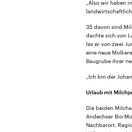
„Also wir haben i
landwirtschaftlic
35 davon sind Mil
dachte sich von La
las er von zwei J
eine neue Molkerei
Baugrube ihrer ne
„Ich bin der Joha
Urlaub mit Milchp
Die beiden Milcha
Andechser Bio-Mol
Nachbarort. Regi