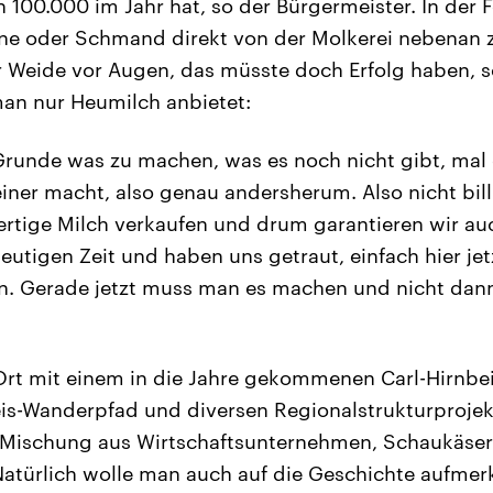
100.000 im Jahr hat, so der Bürgermeister. In der
ne oder Schmand direkt von der Molkerei nebenan 
 Weide vor Augen, das müsste doch Erfolg haben, s
an nur Heumilch anbietet:
Grunde was zu machen, was es noch nicht gibt, mal
iner macht, also genau andersherum. Also nicht bill
rtige Milch verkaufen und drum garantieren wir au
eutigen Zeit und haben uns getraut, einfach hier jet
en. Gerade jetzt muss man es machen und nicht dann
Ort mit einem in die Jahre gekommenen Carl-Hirnbe
is-Wanderpfad und diversen Regionalstrukturprojekt
e Mischung aus Wirtschaftsunternehmen, Schaukäser
türlich wolle man auch auf die Geschichte aufme