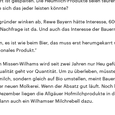
t ist gespalten. Die Heumilch-Produkte seien teurer
sich das jeder leisten könnte?
gründer winken ab, Rewe Bayern hätte Interesse, 6
 Nachfrage ist da. Und auch das Interesse der Bauer
en, es ist wie beim Bier, das muss erst herumgekarr
ionales Produkt.“
Missen-Wilhams wird seit zwei Jahren nur Heu gefü
Qualität geht vor Quantität. Um zu überleben, müsst
milch, sondern gleich auf Bio umstellen, meint Bauer
er neuen Molkerei. Wenn der Absatz gut läuft. Noch k
Dezember liegen die Allgäuer Hofmilchprodukte in 
 dann auch ein Wilhamser Milchrebell dazu.