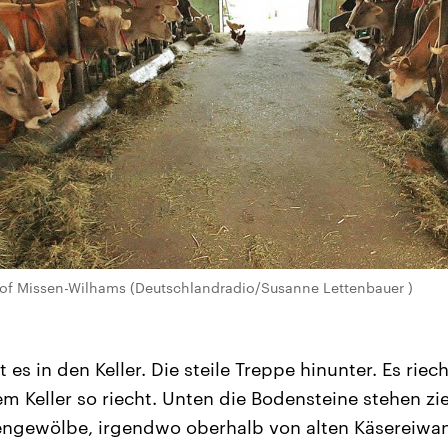
of Missen-Wilhams (Deutschlandradio/Susanne Lettenbauer )
 es in den Keller. Die steile Treppe hinunter. Es riec
em Keller so riecht. Unten die Bodensteine stehen zie
engewölbe, irgendwo oberhalb von alten Käsereiwan