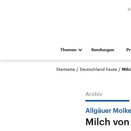
D
Themen
Sendungen
P
Die Nachrichten
Politik
/
/
Startseite
Deutschland heute
Milc
Hörspiel und Feature
Musik
Archiv
Allgäuer Molke
Milch von
Landtagswahl Sachsen-
USA
Anhalt 2026
Aktuel