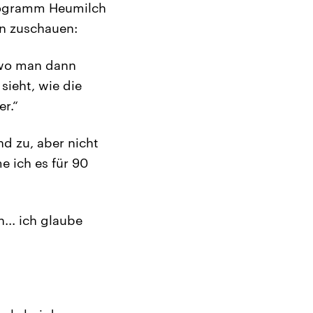
Kilogramm Heumilch
nn zuschauen:
 wo man dann
ieht, wie die
er.“
nd zu, aber nicht
e ich es für 90
... ich glaube