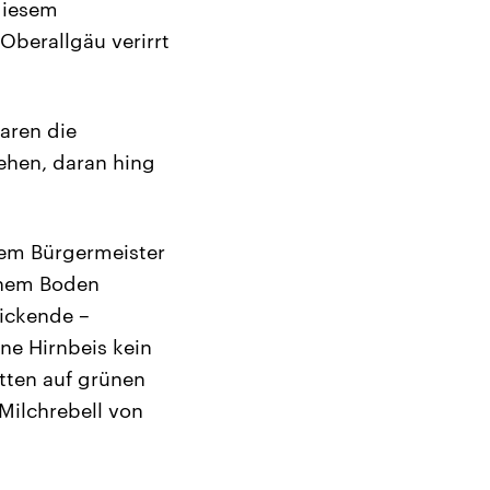
 diesem
 Oberallgäu verirrt
aren die
ehen, daran hing
dem Bürgermeister
schem Boden
ickende –
ne Hirnbeis kein
tten auf grünen
 Milchrebell von