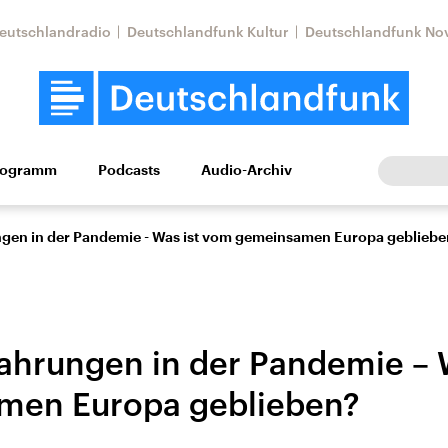
eutschlandradio
Deutschlandfunk Kultur
Deutschlandfunk No
rogramm
Podcasts
Audio-Archiv
Wirtschaft
Wissen
Kultur
Europa
Gesellschaf
ngen in der Pandemie - Was ist vom gemeinsamen Europa geblieb
fahrungen in der Pandemie – 
men Europa geblieben?
Nahostkonflikt
Iran
le Beiträge,
Aktuelle Lage und
Aktuelle Lage und