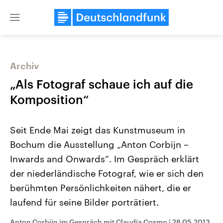
Close
menu
Archiv
Themen
„Als Fotograf schaue ich auf die
Komposition“
Seit Ende Mai zeigt das Kunstmuseum in
Bochum die Ausstellung „Anton Corbijn –
Inwards and Onwards“. Im Gespräch erklärt
der niederländische Fotograf, wie er sich den
Landtagswahl Sachsen-Anhalt
USA
2026
Aktuelle Beiträge, Analys
berühmten Persönlichkeiten nähert, die er
Alle Informationen
Hintergründe
Sachsen-Anhalt wählt am 6.
Wirtschaftlich und militäri
laufend für seine Bilder porträtiert.
September 2026 einen neuen
gehören die Vereinigten S
Landtag. Seit 2021 wird das
den mächtigsten Ländern 
Bundesland von einer Koalition aus
mit großem Einfluss auf d
Anton Corbijn im Gespräch mit Claudia Cosmo
|
28.05.2013