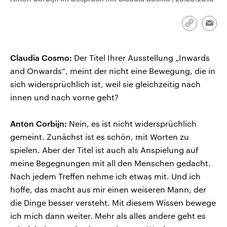
CDU, SPD und FDP regiert.-
aktuelle Weltgeschehen.
Umfragen, Prognosen,
Wahlprogramme, aktuelle Berichte
Link
Emai
Sendungen
Programm
Podcasts
und Hintergründe zu den Parteien
kopieren/te
und Kandidaten der anstehenden
Wahl.
Audio-Archiv
Claudia Cosmo:
Der Titel Ihrer Ausstellung „Inwards
and Onwards“, meint der nicht eine Bewegung, die in
sich widersprüchlich ist, weil sie gleichzeitig nach
innen und nach vorne geht?
Anton Corbijn:
Nein, es ist nicht widersprüchlich
gemeint. Zunächst ist es schön, mit Worten zu
spielen. Aber der Titel ist auch als Anspielung auf
meine Begegnungen mit all den Menschen gedacht.
Nach jedem Treffen nehme ich etwas mit. Und ich
hoffe, das macht aus mir einen weiseren Mann, der
die Dinge besser versteht. Mit diesem Wissen bewege
ich mich dann weiter. Mehr als alles andere geht es