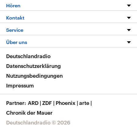
Programm
Hören
Alle Sendungen
Livestream
Kontakt
Die Nachrichten
Audios
Hörerservice
Service
Nachrichtenleicht
Podcasts
Social Media
FAQ
Über uns
Neue Beiträge auf dlf.de
Deutschlandfunk App
Newsletter
Deutschlandradio
Themen-Schwerpunkte
Nachrichten App
Deutschlandradio
Veranstaltungen
Presse
Frequenzen
Datenschutzerklärung
Musikliste
Ausbildung und Karriere
Nutzungsbedingungen
RSS
Transparenz
Impressum
Korrekturen
Barrierefreiheit
Partner
ARD
|
ZDF
|
Phoenix
|
arte
|
Chronik der Mauer
Deutschlandradio © 2026