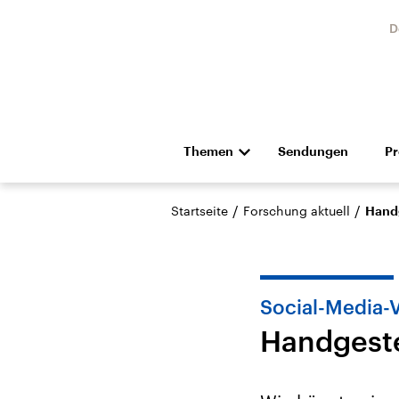
D
Themen
Sendungen
P
Die Nachrichten
Politik
/
/
Startseite
Forschung aktuell
Handg
Hörspiel und Feature
Musik
Social-Media-
Handgeste 
Landtagswahl Sachsen-
USA
Anhalt 2026
Aktuel