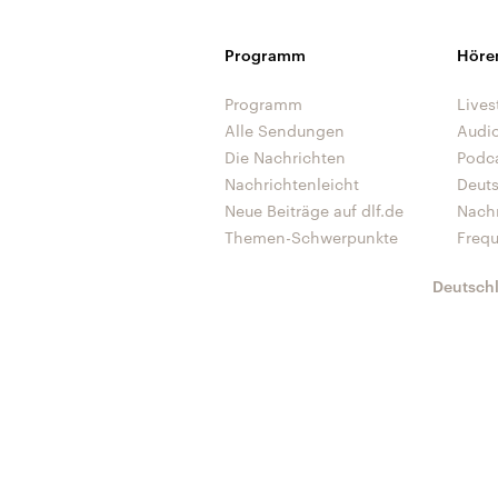
Programm
Höre
Programm
Lives
Alle Sendungen
Audi
Die Nachrichten
Podc
Nachrichtenleicht
Deut
Neue Beiträge auf dlf.de
Nach
Themen-Schwerpunkte
Freq
Deutsch