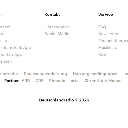
n
Kontakt
Service
tream
Hörerservice
FAQ
os
Social Media
Newsletter
asts
Veranstaltunge
schlandfunk App
Musikliste
richten App
RSS
uenzen
landradio
Datenschutzerklärung
Nutzungsbedingungen
I
Partner
ARD
ZDF
Phoenix
arte
Chronik der Mauer
Deutschlandradio © 2026