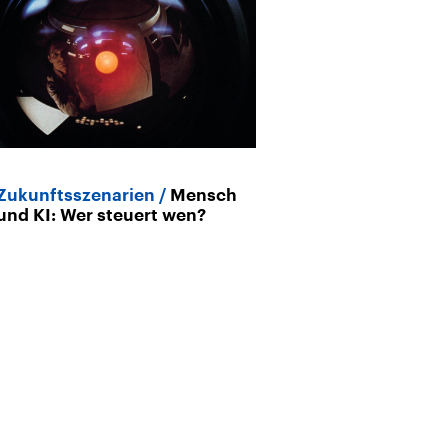
Zukunftsszenarien
Mensch
Mensch und K
und KI: Wer steuert wen?
der Kontrolle