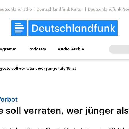
eutschlandradio
Deutschlandfunk Kultur
Deutschlandfunk No
rogramm
Podcasts
Audio-Archiv
Wirtschaft
Wissen
Kultur
Europa
Gesellschaf
este soll verraten, wer jünger als 18 ist
Verbot
soll verraten, wer jünger als 
Nahostkonflikt
Iran
le Beiträge,
Aktuelle Lage und
Aktuelle Lage und