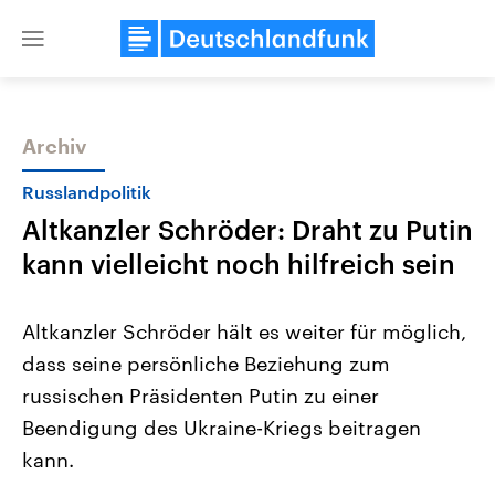
Close
menu
Archiv
Themen
Russlandpolitik
Altkanzler Schröder: Draht zu Putin
kann vielleicht noch hilfreich sein
Altkanzler Schröder hält es weiter für möglich,
dass seine persönliche Beziehung zum
Landtagswahl Sachsen-Anhalt
USA
russischen Präsidenten Putin zu einer
2026
Aktuelle Beiträge, Analys
Alle Informationen
Hintergründe
Beendigung des Ukraine-Kriegs beitragen
Sachsen-Anhalt wählt am 6.
Wirtschaftlich und militäri
September 2026 einen neuen
gehören die Vereinigten S
kann.
Landtag. Seit 2021 wird das
den mächtigsten Ländern 
Bundesland von einer Koalition aus
mit großem Einfluss auf d