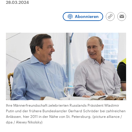
28.03.2024
CDU, SPD und FDP regiert.-
aktuelle Weltgeschehen.
Umfragen, Prognosen,
Wahlprogramme, aktuelle Berichte
Abonnieren
Sendungen
Programm
Podcasts
und Hintergründe zu den Parteien
Link
Emai
und Kandidaten der anstehenden
kopieren/te
Wahl.
Audio-Archiv
Ihre Männerfreundschaft zelebrierten Russlands Präsident Wladimir
Putin und der frühere Bundeskanzler Gerhard Schröder bei zahlreichen
Anlässen, hier 2011 in der Nähe von St. Petersburg. (picture alliance /
dpa / Alexey Nikolsky)